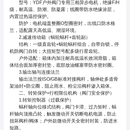
型号：YDF户外阀门专用三相异步电机，绝缘F/H
级，耐高温、防潮、防凝露；线圈带防水绝缘涂层，
内置过热温控保护。
防护：电机端盖整圈O型圈密封，出线口防水格
兰，适配露天高低温、潮湿环境。
2.减速传动箱（蜗轮蜗杆+齿轮副）
结构：一级直齿轮+蜗轮蜗杆组合，自带自锁，停
机防阀门自转；大扭矩型号配多级行星齿轮。
户外适配：箱体内加注耐高低温长效润滑脂，箱
体结合面加厚密封垫，底部放油螺塞带防水密封圈。
3.输出轴与连接法兰
输出法兰按ISO/GB标准对接阀杆，轴伸处多道骨
架油封+防尘圈，阻止雨水、粉尘沿阀杆渗入箱体。
二、转矩保护+行程限位机构（阀门安全保护）
1.转矩控制器（过载保护）
蜗杆轴向位移式结构，阀门卡滞、过力矩时，蜗
杆轴向顶推凸轮，触发微动开关切断电机电源，防止
扭坏阀杆/阀体；户外款微动开关全密封封装，防进水
短路。