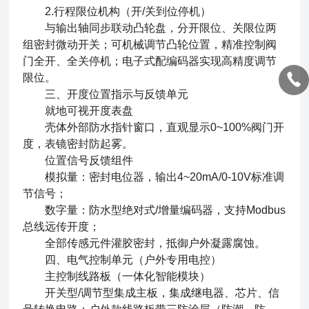
2.行程限位机构（开/关到位停机）
与输出轴同步联动凸轮盘，分开限位、关限位两
组密封微动开关；可机械调节凸轮位置，精准控制阀
门全开、全关停机；电子式配编码器实现高精度调节
限位。
三、开度位置指示与反馈单元
就地可视开度表盘
壳体外部防水指针窗口，直观显示0~100%阀门开
度，表镜密封防起雾。
位置信号反馈组件
模拟量：密封电位器，输出4~20mA/0-10V标准调
节信号；
数字量：防水型绝对式/增量编码器，支持Modbus
总线远传开度；
全部传感元件灌胶密封，抵御户外凝露腐蚀。
四、电气控制单元（户外专用电控）
主控制线路板（一体化智能模块）
开关型/调节型集成主板，集成继电器、芯片、信