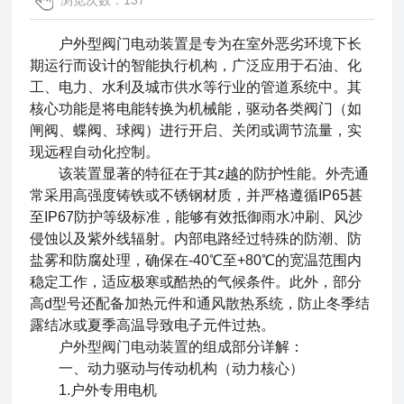
浏览次数：137
户外型阀门电动装置
是专为在室外恶劣环境下长
期运行而设计的智能执行机构，广泛应用于石油、化
工、电力、水利及城市供水等行业的管道系统中。其
核心功能是将电能转换为机械能，驱动各类阀门（如
闸阀、蝶阀、球阀）进行开启、关闭或调节流量，实
现远程自动化控制。
该装置显著的特征在于其z越的防护性能。外壳通
常采用高强度铸铁或不锈钢材质，并严格遵循IP65甚
至IP67防护等级标准，能够有效抵御雨水冲刷、风沙
侵蚀以及紫外线辐射。内部电路经过特殊的防潮、防
盐雾和防腐处理，确保在-40℃至+80℃的宽温范围内
稳定工作，适应极寒或酷热的气候条件。此外，部分
高d型号还配备加热元件和通风散热系统，防止冬季结
露结冰或夏季高温导致电子元件过热。
户外型阀门电动装置
的组成部分详解：
一、动力驱动与传动机构（动力核心）
1.户外专用电机