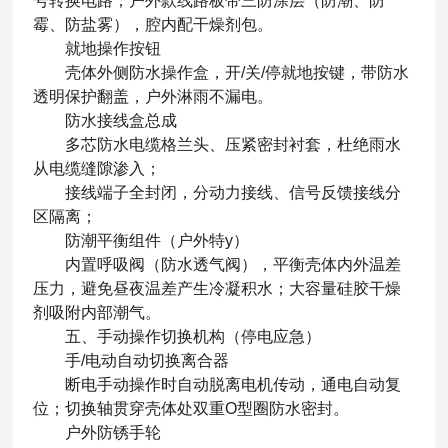
号转换电路；户外款线路板带三防涂层（防潮、防
霉、防盐雾），腔内配干燥剂包。
就地操作按钮
壳体外侧防水操作盒，开/关/停就地按键，带防水
透明保护翻盖，户外淋雨不漏电。
防水接线盒总成
多芯防水电缆格兰头、压紧密封衬套，杜绝雨水
从电缆缝隙渗入；
接线端子全封闭，分动力接线、信号反馈接线分
区隔离；
防潮平衡组件（户外特y）
内置呼吸阀（防水透气阀），平衡壳体内外温差
压力，避免昼夜温差产生冷凝积水；大容量硅胶干燥
剂吸附内部潮气。
五、手动操作切换机构（停电应急）
手/电动自动切换离合器
断电手动操作时自动脱离电机传动，通电自动复
位；切换轴贯穿壳体处双重O型圈防水密封。
户外防锈手轮