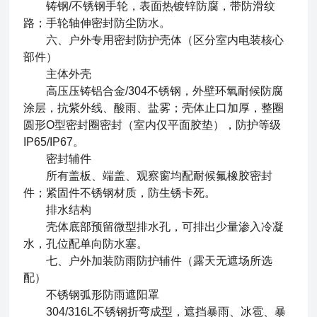
铸钢/不锈钢手轮，表面热镀锌防腐，带防滑纹
路；手轮轴伸密封防尘防水。
六、户外专用密封防护壳体（区分室内电装核心
部件）
主体外壳
高压压铸铝合金/304不锈钢，外壁环氧耐候防腐
涂层，抗紫外线、酸雨、盐雾；壳体止口加厚，整圈
圆形O型密封圈密封（室内仅平面胶垫），防护等级
IP65/IP67。
密封辅件
所有盖板、端盖、观察窗均配耐候氟橡胶密封
件；紧固件不锈钢材质，防生锈卡死。
排水结构
壳体底部预留微型排水孔，可排出少量渗入冷凝
水，孔位配单向防水塞。
七、户外加装防雨防护辅件（露天无遮场所选
配）
不锈钢弧形防雨遮阳罩
304/316L不锈钢折弯成型，遮挡暴雨、冰雹、暴