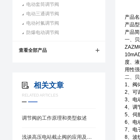
电动套筒调节阀
电动三通调节阀
产品名
电动衬氟调节阀
产品型号
产品简
防爆电动调节阀
一、
贝
ZAZ
查看全部产品
10m
度、液
用性强
二、
贝
相关文章
1、阀
2、可
RELATED ARTICLES
3、电
4、调
5、伺
调节阀的工作原理和类型叙述
6、电
7、电
浅谈高压电站截止阀的应用及优势
8、波