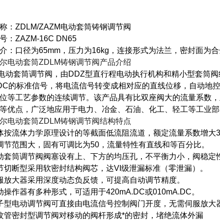
称：ZDLM/ZAZM电动套筒铸钢调节阀
：ZAZM-16C DN65
介：口径为65mm，压力为16kg，连接形式为法兰，密封面为
尔电动套筒ZDLM铸钢调节阀
产品介绍
M电动套筒调节阀，由DDZ型直行程电动执行机构和精小型套筒阀组
ADC的标准信号，将电流信号转变成相对应的直线位移，自动地
位等工艺参数的连续调节。该产品具有比双座阀大的流量系数，
等优点，广泛地应用于电力、冶金、石油、化工、轻工等工业部
尔电动套筒ZDLM铸钢调节阀
结构特点
体按流体力学原理设计的等截面低流阻流道，额定流量系数增大3
调节范围大，固有可调比为50，流量特性有直线和等百分比。
动套筒调节阀阀塞设有上、下方的均压孔，不平衡力小，阀稳定
节切断型采用软密封结构阀芯，达VI级泄漏标准（零泄漏）。
服放大器采用深度动态负反馈，可提高自动调节精度。
动操作器有多种形式，可适用于420mA.DC或010mA.DC。
子型电动调节阀可直接由电流信号控制阀门开度，无需伺服放大
纹管密封型调节阀对移动的阀杆形成*的密封，堵绝流体外漏