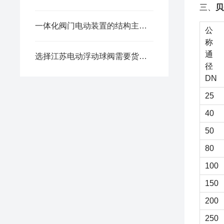
三、
贝
一体化阀门电动装置的结构主要由以下几个部分组成
公
称
通
选择江苏电动浮动球阀需要货比三家
径
DN
25
40
50
80
100
150
200
250