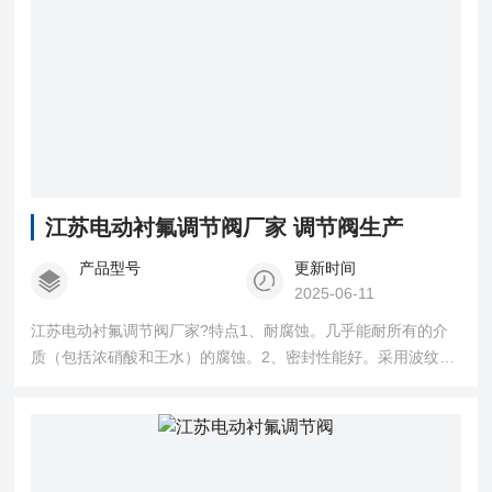
江苏电动衬氟调节阀厂家 调节阀生产
产品型号
更新时间
2025-06-11
江苏电动衬氟调节阀厂家?特点1、耐腐蚀。几乎能耐所有的介
质（包括浓硝酸和王水）的腐蚀。2、密封性能好。采用波纹管
和填料双重密封，确保无渗漏。3、泄漏量小。由于阀芯、阀座
采用软密封，确保无渗漏。4、配用HA执行机构，输出力大、结
构紧凑。 产品符合GB/T4213-92。