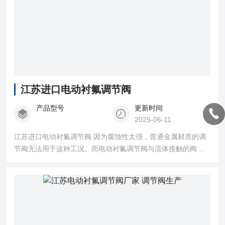
江苏进口电动衬氟调节阀
产品型号
更新时间
2025-06-11
江苏进口电动衬氟调节阀 因为腐蚀性太强，普通金属材质的调
节阀无法用于这种工况。而电动衬氟调节阀与流体接触的阀体
内壁和阀内组件均采用高压注塑工艺，衬有能耐腐蚀、耐老化
的聚全氟乙丙烯（F46），又采用聚四氟乙烯波纹管密封。解决
了金属阀门无法用在强腐蚀介质的工况。广泛的应用于强腐蚀
介质的工况管道。