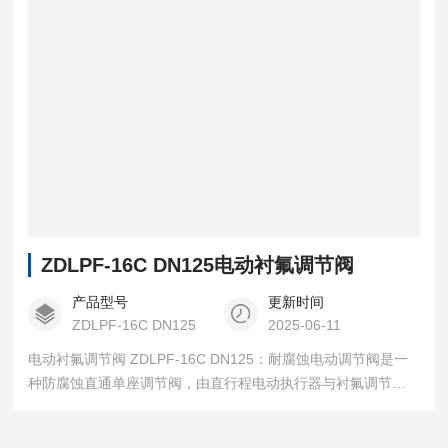
ZDLPF-16C DN125电动衬氟调节阀
产品型号
更新时间
ZDLPF-16C DN125
2025-06-11
电动衬氟调节阀 ZDLPF-16C DN125：耐腐蚀电动调节阀是一
种防腐蚀直通单座调节阀，由直行程电动执行器与衬氟调节阀
阀体组成，与流体接触的阀体内壁和阀内组件均采用高压注塑
工艺，衬有能耐腐蚀、耐老化的聚全氟乙丙烯（F46），又采用