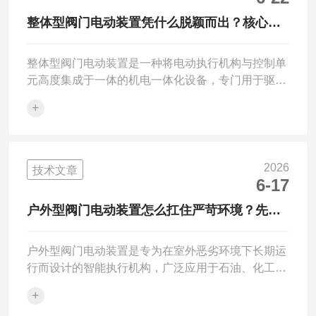
内部通常装有高分辨率的电位器或编码器作为位置反
整体型阀门电动装置凭什么脱颖而出？核心特
馈传感器，将阀杆的实际位移实时转换为电信号回传
点带你看懂硬实力
给控制器，形成...
整体型阀门电动装置是一种将电动执行机构与控制单
元高度集成于一体的机电一体化设备，专门用于驱动
和控制各类工业阀门（如闸阀、截止阀、蝶阀、球阀
+
等）的开启、关闭或调节。其“整体型”或“一体化”设
计意味着电气控制部分（包括电机驱动、行程控制、
转矩保护、现场操作按钮及远程接口等）直接内置于
执行器壳体内，无需外接独立控制箱，结构紧凑、安
2026
技术文章
装便捷、可靠性高。该装置主要由专用电动机、减速
6-17
机构、行程/限位开关、转矩限制机构、手动/电动切
户外型阀门电动装置怎么扛住严苛环境？先摸
换机构以及开度指示器等核心部件组成。工作时，控
清它的组成部分！
制系统发出指令...
户外型阀门电动装置是专为在室外恶劣环境下长期运
行而设计的智能执行机构，广泛应用于石油、化工、
电力、水利及城市供水等行业的管道系统中。其核心
+
功能是将电能转换为机械能，驱动各类阀门（如闸