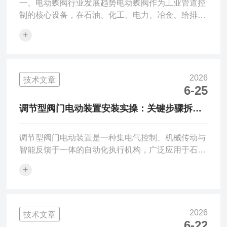
一、电动蝶阀行业发展趋势电动蝶阀作为工业管道控
制的核心设备，在石油、化工、电力、冶金、给排水
等领域应用日益广泛。随着工业自动化水平的不断提
+
升，电动蝶阀行业正经历深刻变革：一是智能化渗透
率持续提升，智能调节型、一体化电动蝶阀占比快速
增长；二是国产替代加速推进，国内优秀企业凭借技
术突破和性价比优势，逐步占据更大份额；三是应用
2026
技术文章
领域不断拓展，从传统的水处理、暖通向石油化工、
6-25
电力、煤矿等更广泛的工业场景延伸。在这一背景
调节型阀门电动装置安装实操：关键步骤拆
下，选择一家产品技术成熟、服务的电动蝶阀生产企
解，新手也能稳拿
业，对保障工程质量和长...
调节型阀门电动装置是一种集电气控制、机械传动与
智能反馈于一体的自动化执行机构，广泛应用于石
油、化工、电力、冶金等工业领域。其核心功能是接
+
收来自控制系统（如DCS、PLC）的模拟量或数字信
号（如4-20mA），精确驱动调节阀的开度，从而实
现对管道内流体流量、压力、温度或液位等工艺参数
的连续、自动调节。与普通开关型电动装置不同，调
2026
技术文章
节型装置具备高精度的位置控制和线性输出特性。它
6-22