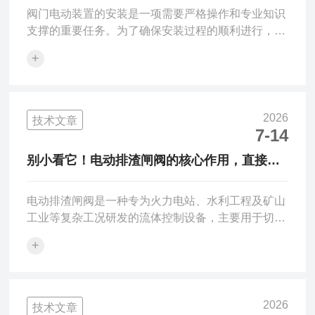
阀门电动装置的安装是一项需要严格操作和专业知识
支撑的重要任务。为了确保安装过程的顺利进行，以
下是一些关键的安装步骤和注意事项的详细说明：
+
一、准备阶段1.设备检查:在开始安装流程之前，必须
对电动阀门及其相关组件进行全面的检查。这包括电
动装置、阀门本体、连接件等，以确保所有部件都完
好无损且没有缺失。这是确保安装质量的基础步骤。
2026
技术文章
2.阅读说明书:仔细阅读制造商提供的安装指南和操作
7-14
手册，明确具体的安装标准和流程。由于不同型号的
别小看它！电动排渣闸阀的核心作用，直接决
电动阀门可能存在不同的安装需求和注意事项，因此
定排渣效率的“天花板”
这一环节显得尤...
电动排渣闸阀是一种专为火力电站、水利工程及矿山
工业等复杂工况研发的流体控制设备，主要用于切断
或接通管路中的灰水混合物、渣水混合物等固液两相
+
流介质。其核心工作原理是通过多回转电动装置驱动
阀杆，带动闸板作垂直于流体方向的上下运动，从而
实现对高磨损介质的精准启闭与流量调节。在材质与
结构设计上，该阀门的阀体通常采用高强度的碳钢
2026
技术文章