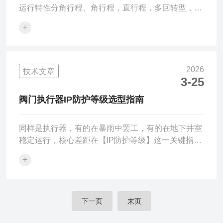
运行特性分角行程、角行程，直行程，多回转型，防
护功能分户外型和防爆型。整体型是指控制方式与机
+
械结构整合到一起的执行机构，智能开关一体化电动
执行器具备以下特点：1、智能型电动执行器选用大
规模的数字集成芯片，功用*，精度等级高。内嵌微
处理器的控制单元，通过人机交互界面(屏幕显示开
2026
技术文章
度、故障信息、参数组态)，利用显示或者使用遥控
3-25
器对行程和力矩进行设定；2、具备防堵转功能，具
阀门执行器IP防护等级选型指南
有故障自诊断和保护功能(在运行过程中出现的异常
情况如阀门卡滞、电源...
同样是执行器，有的在暴雨中罢工，有的在地下井室
稳定运行，核心差距在【IP防护等级】这一关键指
标。阀门执行器常面临露天淋雨、地下积水、化工扬
+
尘等恶劣环境，一旦防护失效，粉尘侵入会卡滞机械
部件，水汽渗入则引发电路短路，直接导致设备报废
甚至生产事故。字母“IP”代表防护等级
(IngressProtection)的英文缩写；第一个数字“X”代表
下一页
末页
防尘等级；第二个数字“X”代表防水等级；数字越大