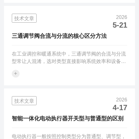
阀、蝶阀、球阀）进行开启、关闭或调节流量，实现
远程自动化控制。该装置显著的特征在于其z越的防
护性能。外壳通常采用高强度铸铁或不锈钢材质，并
2026
技术文章
严格遵循IP65甚至IP67防护等级标准，能够有效抵御
5-21
雨水冲刷、风沙侵蚀以及紫外线辐射。内部电路经过
三通调节阀合流与分流的核心区分方法
特殊的防潮、防盐雾和防腐处理，确保在-40℃至
+80℃的宽温...
在工业调控和暖通系统中，三通调节阀的合流与分流
型常让人混淆，选对类型直接影响系统效率和设备寿
命。今天用一篇干货，教你快速分清二者！■先明确
+
核心差异合流阀是“双进一出”，把两路不同流体汇合
成一路输出，比如中央空调的冷热水混合调温；分流
阀是“单进双出”，将一路流体均匀拆分到两路或多
路，像蒸汽锅炉的蒸汽分送到多个用汽设备。■三个
2026
技术文章
快速区分技巧一看就会1.看流向标识阀体箭头是关
4-17
键，合流阀箭头指向单一出口，分流阀箭头从入口分
智能一体化电动执行器开关型与普通型的区别
向两个出口，直观易懂。2.看阀芯结构合流阀是单座
结构，侧重密封防...
电动执行器一般按照控制类型分为普通型、调节型，