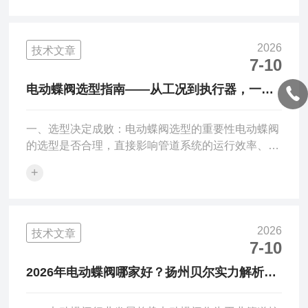
优质供应商，成为采购决策的关键。扬州贝尔阀门控
制有限公司凭借多年的行业深耕和扎实的产品实力，
在众多品牌中脱颖而出。以下是选择扬州贝尔的六大
2026
技术文章
理由。二、理由一：完整的产品矩阵，一站式采购扬
7-10
州贝尔阀门控制有限公司业务涵盖电动阀门、执行器
电动蝶阀选型指南——从工况到执行器，一篇
及控制系统的全链条设计、生产与服务。产品线覆盖
读懂关键参数
多回转、部分回转、直...
一、选型决定成败：电动蝶阀选型的重要性电动蝶阀
的选型是否合理，直接影响管道系统的运行效率、控
制精度和设备寿命。选型过大造成投资浪费，选型过
+
小则可能导致阀门无法正常工作甚至损坏。因此，在
采购电动蝶阀之前，系统掌握选型的关键参数和方法
至关重要。扬州贝尔阀门控制有限公司结合多年的行
业服务经验，为您梳理电动蝶阀选型的核心要点。
2026
技术文章
二、电动蝶阀工作原理简述电动蝶阀通过电动执行器
7-10
驱动蝶板在阀体内做90°旋转，实现流道的开启、关
2026年电动蝶阀哪家好？扬州贝尔实力解析与
闭或流量调节。当执行器接收控制信号后，电机驱动
采购指南
减速机构带动阀杆旋转...