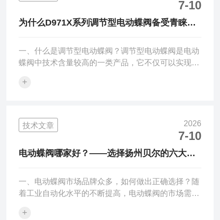
（WCB）材质，而最关键的闸板与阀座密封面则采
7-10
用耐磨陶瓷或耐磨合金制造。这种特殊的硬密封结构
为什么D971X系列调节型电动蝶阀备受青睐？
极大地提升了阀门的耐磨损、耐腐蚀及抗高温蠕变性
扬州贝尔为您深度解读
能，使用寿命远超传统金...
一、什么是调节型电动蝶阀？调节型电动蝶阀是电动
蝶阀中技术含量较高的一类产品，它不仅可以实现阀
门的开启和关闭，更重要的是能够根据控制信号对阀
+
门的开度进行精确的比例调节，从而实现对管道中介
质流量、压力、温度等参数的连续控制。与普通开关
型电动蝶阀相比，调节型电动蝶阀的核心区别在于执
行器——调节型执行器内置智能控制模块，可接收
2026
技术文章
4~20mA模拟信号，并根据信号值精确控制蝶板的旋
7-10
转角度，实现开度与信号的线性对应。这一特性使其
电动蝶阀哪家好？——选择扬州贝尔的六大理
在需要精确控制流量的场合具有不可替代的优势。
由
二、调节型电动蝶阀的...
一、电动蝶阀市场品牌众多，如何做出正确选择？随
着工业自动化水平的不断提高，电动蝶阀的市场需求
持续增长，各类品牌层出不穷。面对众多的选择，如
+
何甄别出真正具备技术实力、产品品质和服务保障的