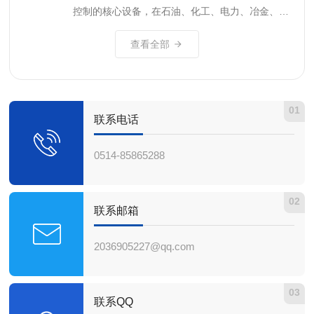
盖电动阀门、执行器及控制系统的全链条设计、生
关键参数和方法至关重要。扬州贝尔阀门控制有限
控制的核心设备，在石油、化工、电力、冶金、给
产与服务。产品线覆盖多回转、部分回转、直...
公司结合多年的行业服务经验，为您梳理电动蝶阀
排水等领域应用日益广泛。随着工业自动化水平的
选型的核心要点。二、电动蝶阀工作原理简述电动
查看全部
不断提升，电动蝶阀行业正经历深刻变革：一是智
蝶阀通过电动执行器驱动蝶板在阀体内做90°旋
能化渗透率持续提升，智能调节型、一体化电动蝶
转，实现流道的开启、关闭或流量调节。当执行器
阀占比快速增长；二是国产替代加速推进，国内优
接收控制信号后，电机驱动减速机构带动阀杆旋
秀企业凭借技术突破和性价比优势，逐步占据更大
转...
01
份额；三是应用领域不断拓展，从传统的水处理、
联系电话
暖通向石油化工、电力、煤矿等更广泛的工业场景
延伸。在这一背景下，选择一家产品技术成熟、服
0514-85865288
务的电动蝶阀生产企业，对保障工程质量和长...
02
联系邮箱
2036905227@qq.com
03
联系QQ