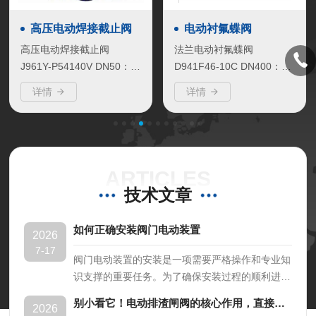
高压电动焊接截止阀
电动衬氟蝶阀
高压电动焊接截止阀
法兰电动衬氟蝶阀
J961Y-P54140V DN50：焊
D941F46-10C DN400：法
接式截止阀，工作压力P54
兰蝶阀，材质铸钢，衬
详情
详情
140V，密封面硬质合金，
F46，执行机构为我厂生产
公称通径DN50，执行机构
的精小型电动执行器，适用
为DZW30-18W阀门电动装
于各种不同类型工业管道中
置，电压380V.AC，适用
液体和气体（包括蒸 气）
于...
的输送，特别是具有严重腐
ARTICLES
蚀...
技术文章
如何正确安装阀门电动装置
2026
7-17
阀门电动装置的安装是一项需要严格操作和专业知
识支撑的重要任务。为了确保安装过程的顺利进
行，以下是一些关键的安装步骤和注意事项的详细
别小看它！电动排渣闸阀的核心作用，直接决定排渣效率的“天花板”
2026
说明：一、准备阶段1.设备检查:在开始安装流程