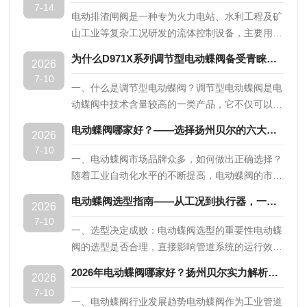
7-14
之前，必须对电动阀门及其相关组件进行全面的检
电动排渣闸阀是一种专为火力电站、水利工程及矿
查。这包括电动装置、阀门本体、连接件等，以确
山工业等复杂工况研发的流体控制设备，主要用于
保所有部件都完好无损且没有缺失。这是确保安装
切断或接通管路中的灰水混合物、渣水混合物等固
为什么D971X系列调节型电动蝶阀备受青睐？扬州贝尔为您深度解读
质量的基础步骤。2.阅读说明书:仔细阅读制造商
2026
液两相流介质。其核心工作原理是通过多回转电动
提供的安装指南和操作手册，明确具体的安装标准
7-10
装置驱动阀杆，带动闸板作垂直于流体方向的上下
一、什么是调节型电动蝶阀？调节型电动蝶阀是电
和流程。由于不同型号的电动阀门可能存在不同的
运动，从而实现对高磨损介质的精准启闭与流量调
动蝶阀中技术含量较高的一类产品，它不仅可以实
安装需求和注意事项，因此这一环节显得尤...
节。在材质与结构设计上，该阀门的阀体通常采用
现阀门的开启和关闭，更重要的是能够根据控制信
电动蝶阀哪家好？——选择扬州贝尔的六大理由
高强度的碳钢（WCB）材质，而最关键的闸板与
2026
号对阀门的开度进行精确的比例调节，从而实现对
阀座密封面则采用耐磨陶瓷或耐磨合金制造。这种
7-10
管道中介质流量、压力、温度等参数的连续控制。
一、电动蝶阀市场品牌众多，如何做出正确选择？
特殊的硬密封结构极大地提升了阀门的耐磨损、耐
与普通开关型电动蝶阀相比，调节型电动蝶阀的核
随着工业自动化水平的不断提高，电动蝶阀的市场
腐蚀及抗高温蠕变性能，使用寿命远超传统金...
心区别在于执行器——调节型执行器内置智能控制
需求持续增长，各类品牌层出不穷。面对众多的选
电动蝶阀选型指南——从工况到执行器，一篇读懂关键参数
模块，可接收4~20mA模拟信号，并根据信号值精
2026
择，如何甄别出真正具备技术实力、产品品质和服
确控制蝶板的旋转角度，实现开度与信号的线性对
7-10
务保障的优质供应商，成为采购决策的关键。扬州
一、选型决定成败：电动蝶阀选型的重要性电动蝶
应。这一特性使其在需要精确控制流量的场合具有
贝尔阀门控制有限公司凭借多年的行业深耕和扎实
阀的选型是否合理，直接影响管道系统的运行效
不可替代的优势。二、调节型电动蝶阀的...
的产品实力，在众多品牌中脱颖而出。以下是选择
率、控制精度和设备寿命。选型过大造成投资浪
2026年电动蝶阀哪家好？扬州贝尔实力解析与采购指南
扬州贝尔的六大理由。二、理由一：完整的产品矩
2026
费，选型过小则可能导致阀门无法正常工作甚至损
阵，一站式采购扬州贝尔阀门控制有限公司业务涵
7-10
坏。因此，在采购电动蝶阀之前，系统掌握选型的
一、电动蝶阀行业发展趋势电动蝶阀作为工业管道