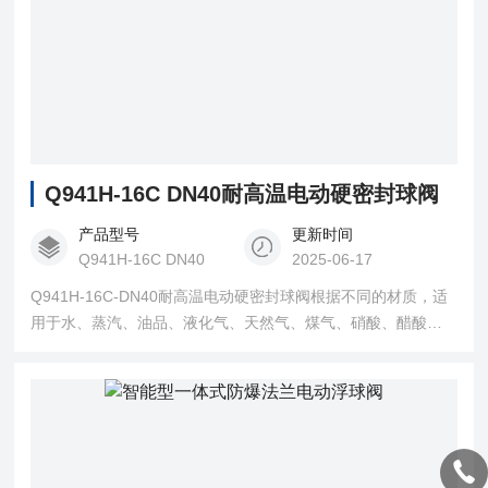
Q941H-16C DN40耐高温电动硬密封球阀
产品型号
更新时间
Q941H-16C DN40
2025-06-17
Q941H-16C-DN40耐高温电动硬密封球阀根据不同的材质，适
用于水、蒸汽、油品、液化气、天然气、煤气、硝酸、醋酸、
氧化性介质、尿素等多种介质。