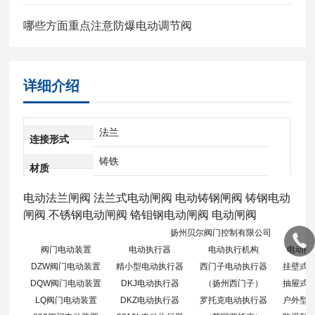
哪些方面重点注意防爆电动调节阀
详细介绍
法兰
连接形式
铸铁
材质
电动法兰闸阀 法兰式电动闸阀 电动铸钢闸阀 铸钢电动
闸阀 不锈钢电动闸阀 铬钼钢电动闸阀 电动闸阀
扬州贝尔阀门控制有限公司
阀门电动装置
电动执行器
电动执行机构
电动阀
DZW阀门电动装置
精小型电动执行器
西门子电动执行器
挂壁式
DQW阀门电动装置
DKJ电动执行器
（扬州西门子）
抽屉式
LQ阀门电动装置
DKZ电动执行器
罗托克电动执行器
户外型