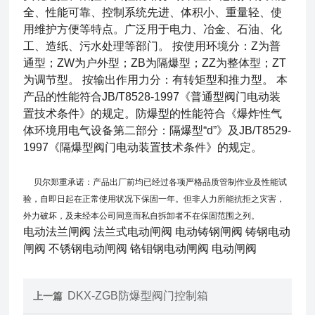
全、性能可靠、控制系统先进、体积小、重量轻、使
用维护方便等特点。广泛用于电力、冶金、石油、化
工、造纸、污水处理等部门。 按使用环境分：Z为普
通型；ZW为户外型；ZB为隔爆型；ZZ为整体型；ZT
为调节型。 按输出作用力分：有转矩型和推力型。 本
产品的性能符合JB/T8528-1997《普通型阀门电动装
置技术条件》的规定。防爆型的性能符合《爆炸性气
体环境用电气设备第二部分：隔爆型“d”》及JB/T8529-
1997《隔爆型阀门电动装置技术条件》的规定。
贝尔
郑重承诺：产品出厂前均已经过各项严格品质管制作业及性能试
验，自即日起在正常使用状况下保固一年。但非人力所能抗拒之灾害，
外力破坏，及未经本公司同意而私自拆卸者不在保固范围之列。
电动法兰闸阀 法兰式电动闸阀 电动铸钢闸阀 铸钢电动
闸阀 不锈钢电动闸阀 铬钼钢电动闸阀 电动闸阀
DKX-ZGB防爆型阀门控制箱
上一篇