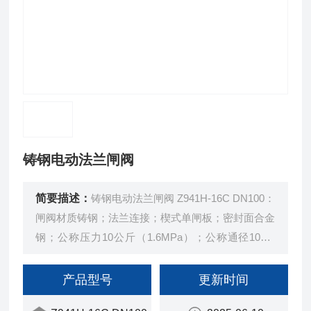
铸钢电动法兰闸阀
简要描述：
铸钢电动法兰闸阀 Z941H-16C DN100：
闸阀材质铸钢；法兰连接；楔式单闸板；密封面合金
钢；公称压力10公斤（1.6MPa）；公称通径100m
m；驱动方式为电动；执行器常规为DZW型多回转
阀门电动装置，型号为DZW20-18W。
产品型号
更新时间