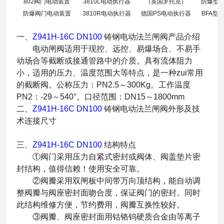
802阀门电动装置
3810L电动执行器
（英国罗托克）
防爆型
防爆阀门电动装置
3810R电动执行器
德国PS电动执行器
BFA型
一、
Z941H-16C DN100
铸钢电动法兰闸阀
产品介绍
电动闸阀适用于现控、远控、易爆场合、不易手
动场合等截断或接通管路中的介质。具有流体阻力
小，适用的压力、温度范围大等特点，是一种zui常用
的截断阀。公称压力：PN2.5～300Kg。工作温度
PN2：-29～540°。口径范围：DN15～1800mm
二、
Z941H-16C DN100
铸钢电动法兰闸阀
外形及技
术连接尺寸
三、
Z941H-16C DN100
结构特点
①阀门采用压力自紧式密封或阀体、阀盖垫片密
封结构，值得信赖！使用安全可靠。
②阀瓣采用双闸板中间带万向顶结构，能自动调
整阀瓣与阀座密封面吻合度，保证阀门的密封。同时
此结构维修方便，节约费用，阀瓣互换性较好。
③阀瓣、阀座密封面用钴铬钨硬质合金由等离子