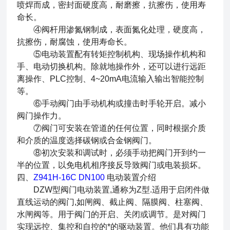
喷焊而成，密封面硬度高，耐磨擦，抗擦伤，使用寿
命长。
④阀杆用渗氮钢制成，表面氮化处理，硬度高，
抗擦伤，耐腐蚀，使用寿命长。
⑤电动装置配有转矩控制机构、现场操作机构和
手、电动切换机构。除就地操作外，还可以进行远距
离操作、PLC控制、4~20mA电流输入输出智能控制
等。
⑥手动阀门由手动机构或撞击时手轮开启。减小
阀门操作力。
⑦阀门可安装在管道的任何位置，同时根据介质
和介质的温度选择碳钢或合金钢阀门。
⑧初次安装和调试时，必须手动把阀门开到约一
半的位置，以免电机相序接反导致阀门或电装损坏。
四、
Z941H-16C DN100
电动装置介绍
DZW型阀门电动装置,通称为Z型.适用于启闭件做
直线运动的阀门,如闸阀、截止阀、隔膜阀、柱塞阀、
水闸阀等。用于阀门的开启、关闭或调节。是对阀门
实现远控、集控和自控的*的驱动装置。他们具有功能