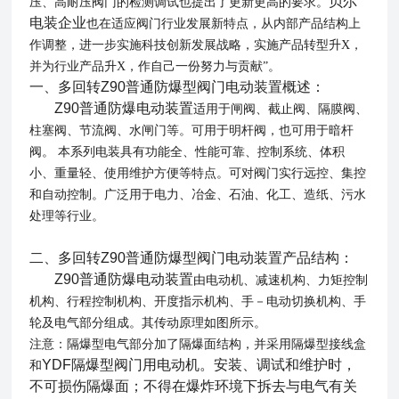
贝尔
压、高耐压阀门的检测调试也提出了更新更高的要求。
电装企业
也在适应阀门行业发展新特点，从内部产品结构上
作调整，进一步实施科技创新发展战略，实施产品转型升X，
并为行业产品升X，作自己一份努力与贡献
”。
一、
多回转Z90普通防爆型阀门电动装置
概述：
Z90普通防爆电动装置
适用于闸阀、截止阀、隔膜阀、
柱塞阀、节流阀、水闸门等。可用于明杆阀，也可用于暗杆
阀。
本系列电装具有功能全、性能可靠、控制系统、体积
小、重量轻、使用维护方便等特点。可对阀门实行远控、集控
和自动控制。广泛用于电力、冶金、石油、化工、造纸、污水
处理等行业。
二、
多回转Z90普通防爆型阀门电动装置
产品结构：
Z90普通防爆电动装置
由电动机、减速机构、力矩控制
机构、行程控制机构、开度指示机构、手－电动切换机构、手
轮及电气部分组成。其传动原理如图所示。
注意：隔爆型电气部分加了隔爆面结构，并采用隔爆型接线盒
YDF隔爆型阀门用电动机。安装、调试和维护时，
和
不可损伤隔爆面；不得在爆炸环境下拆去与电气有关