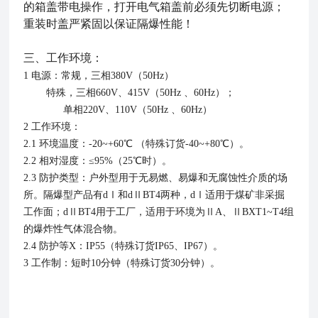
的箱盖带电操作，打开电气箱盖前必须先切断电源；
重装时盖严紧固以保证隔爆性能！
三、
工作环境：
1 电源：常规，三相380V（50Hz）
特殊，三相660V、415V（50Hz 、60Hz）；
单相220V、110V（50Hz 、60Hz）
2 工作环境：
2.1 环境温度：-20~+60℃ （特殊订货-40~+80℃）。
2.2 相对湿度：≤95%（25℃时）。
2.3 防护类型：户外型用于无易燃、易爆和无腐蚀性介质的场
所。隔爆型产品有dⅠ和dⅡBT4两种，dⅠ适用于煤矿非采掘
工作面；dⅡBT4用于工厂，适用于环境为ⅡA、ⅡBXT1~T4组
的爆炸性气体混合物。
2.4 防护等X：IP55（特殊订货IP65、IP67）。
3 工作制：短时10分钟（特殊订货30分钟）。