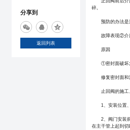
止回阀前后介质压
碎。
分享到
预防的办法是采
故障表现②介
返回列表
原因
①密封面破坏;
修复密封面和清
止回阀的施工、
1、安装位置、
2、阀门安装前必
在主干管上起到切