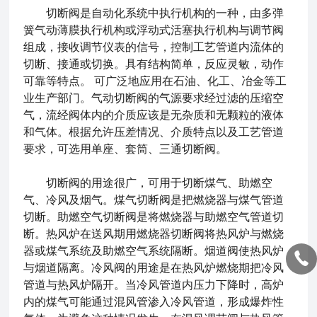
切断阀是自动化系统中执行机构的一种，由多弹
簧气动薄膜执行机构或浮动式活塞执行机构与调节阀
组成，接收调节仪表的信号，控制工艺管道内流体的
切断、接通或切换。具有结构简单，反应灵敏，动作
可靠等特点。 可广泛地应用在石油、化工、冶金等工
业生产部门。气动切断阀的气源要求经过滤的压缩空
气，流经阀体内的介质应该是无杂质和无颗粒的液体
和气体。根据允许压差情况、介质特点以及工艺管道
要求，可选用单座、套筒、三通切断阀。
切断阀的用途很广，可用于切断煤气、助燃空
气、冷风及烟气。煤气切断阀是把燃烧器与煤气管道
切断。助燃空气切断阀是将燃烧器与助燃空气管道切
断。热风炉在送风期用燃烧器切断阀将热风炉与燃烧
器或煤气系统及助燃空气系统隔断。烟道阀使热风炉
与烟道隔离。冷风阀的用途是在热风炉燃烧期把冷风
管道与热风炉隔开。当冷风管道内压力下降时，高炉
内的煤气可能通过混风管渗入冷风管道，形成爆炸性