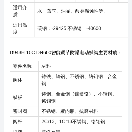
适用介
水、蒸气、油品、酸类腐蚀性等。
质
适用温
碳钢：-29425 不锈钢：-40600
度
D943H-10C DN600智能调节防爆电动蝶阀主要材质：
零件名称
材料
铸铁、铸钢、不锈钢、铬钼钢、合金
阀体
钢
铸钢、合金钢（镀硬铬）、不锈钢、
蝶板
铬钼钢
密封圈
不锈钢、聚内脂、抗磨材料
阀杆
2Cr13、1Cr13不锈钢、铬钼钢
填料
柔性石墨