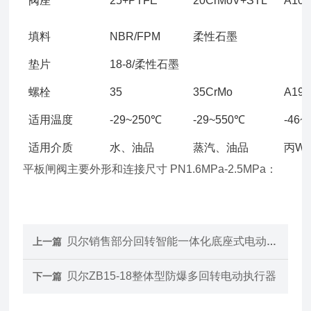
阀座
25+PTFE
20CrMoV+STL
A10
填料
NBR/FPM
柔性石墨
垫片
18-8/柔性石墨
螺栓
35
35CrMo
A193
适用温度
-29~250℃
-29~550℃
-46~
适用介质
水、油品
蒸汽、油品
丙W
平板闸阀主要外形和连接尺寸 PN1.6MPa-2.5MPa：
贝尔销售部分回转智能一体化底座式电动装置
上一篇
贝尔ZB15-18整体型防爆多回转电动执行器
下一篇