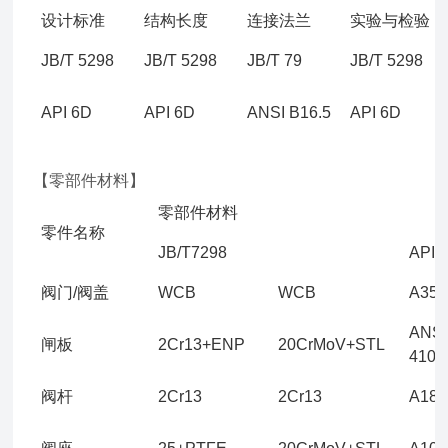
设计标准
结构长度
连接法兰
实验与检验
JB/T 5298
JB/T 5298
JB/T 79
JB/T 5298
API 6D
API 6D
ANSI B16.5
API 6D
【零部件材料】
零部件材料
零件名称
JB/T7298
API 
阀门/阀盖
WCB
WCB
A352
ANSI
闸板
2Cr13+ENP
20CrMoV+STL
410
阀杆
2Cr13
2Cr13
A182