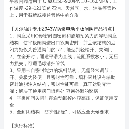
平板闸阀适用于 Class150~900/PN1.0~16.0MPa，工
作温度 -29~121℃ 的石油、天然气、水、油品等管路
上，用于截断或接通管路中的介质
【
贝尔油库专用Z943W防爆电动平板闸阀
产品特点】
1、阀座采用O形密封圈密封和施加预紧力的浮动阀座
结构，使平板闸阀进出口双向密封；并且该结构的启
闭力矩仅为普通阀门的1/2，能达到轻松开、关阀门
2、在全开时，通道平滑为直线，流阻系数极小，无压
力损失，可通毛球清扫管线
3、采用带自密封能力的填料结构，无需经常调节，
开、关极为轻便，且密封性可靠，填料函处设有辅助
密封油脂注入结构，密封性能可靠，真正达到零泄
漏；解决了通用阀门填料处 容易外漏的弊病
4、平板闸阀关闭时能自动卸掉内腔高压，保证使用安
全
5、全封闭结构，防护性能好，可适应全天候要求
【执行标准】