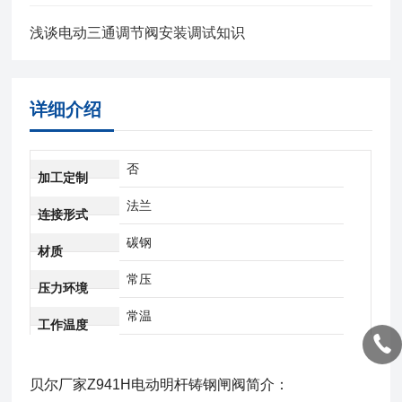
浅谈电动三通调节阀安装调试知识
详细介绍
否
加工定制
法兰
连接形式
碳钢
材质
常压
压力环境
常温
工作温度
贝尔厂家Z941H电动明杆铸钢闸阀
简介：