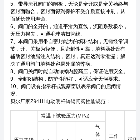
5、带导流孔阀门的闸板，无论是全开或是全关始终与
密封面吻合，密封面得到保护不受介质直接冲刷，从
而延长使用寿命。
6、阀门的全开的，通道平滑为直线，流阻系数极小，
无压力损失，可通毛球清扫管线。
7、本阀门采用带自密封能力的填料结构，无需经常调
节，开、关极为轻便，且密封性可靠，填料函处设有
辅助密封油脂注入结构，密封，真正达到零泄漏；解
决了通用阀门填料处容易外漏的弊病。
8、阀门关闭时能自动卸掉内腔高压，保证使用安全。
9、全封闭结构，防护性能好，可适应全天候要求。
10、阀门设有指示杆或观察窗以表示阀门的启闭情
况。
贝尔厂家Z941H电动明杆铸钢闸阀
性能规范：
常温下试验压力(MPa)
气
体
工作
压力等级
适用