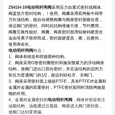
Z941H-16电动明杆闸阀
采用压力自紧式密封或阀体、
阀盖垫片密封结构，！使用。阀瓣采用双闸板中间带
万向顶结构，能自动调整阀瓣与阀座密封面吻合度，
保证阀门的密封。同时此结构维修方便，节约费用，
阀瓣互换性较好。阀瓣、阀座密封面用钴铬钨硬质合
金由等离子喷焊而成，密封面硬度高，擦，抗擦伤，
使用寿命长。
电动明杆闸阀
特点：
1、阀体有铸造和焊接两种结构。
2、阀座采用O形密封圈密封和施加预紧力的浮动阀座
结构，使阀门进出口双向密封；并且该结构的启闭力
矩仅为普通阀门的1/2，能达到轻松开、关阀门。
3、阀座采用密封面上镶嵌PTFE，具有PTFE对金属和
金属对金属的双重密封，PTFE密封面同时清除闸板脏
物的作用。
4、金属对金属密封的
电动明杆闸阀
，阀体外部设有注
油脂结构，油脂通过注脂器、阀座进入阀门密封面，
使阀门达到零泄漏。