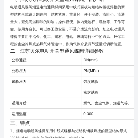
电动通风蝶阀烟道电动通风蝶阀采用中线式碟板与短结构钢板焊接的新
型结构形式设计制造的，结构紧凑、重量轻、便于安装、流阻小、流通
量大，避免高温膨胀的影响，操作轻便。体内无连杆、螺栓等、工作可
靠、使用寿命长。可以多工位安装，不受介质流向影响。烟道电动通风
蝶阀主要用于冶金、化工、建材、电站、玻璃等行业中的通风、环保工
程的含尘冷风或热风气体管道中，作为气体介质调节流量或切断装置。
二、
江苏贝尔电动开关型通风蝶阀
详细参数
公称通径
DN(mm)
公称压力
PN(MPa)
试验压力
强度试验
密封试验
适用介质
煤气、含尘气体、烟道气等。
适用温度
0-300
三、特点
1、烟道电动通风蝶阀采用中线式碟板与短结构钢板焊接的新型结构形式