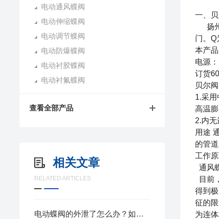
电动通风蝶阀
一、
贝
电动伸缩蝶阀
扬州贝
电动调节蝶阀
门。Q
本产品
电动防爆蝶阀
电源：
电动衬胶蝶阀
订货6
电动衬氟蝶阀
贝尔阀
1.采
查看全部产品
高温膨
2.内
用途 
的管道
工作原
相关文章
通风蝶
RELATED ARTICLES
目前，
得到极
征的限
电动蝶阀的外泄了怎么办？如何解决？
为连体