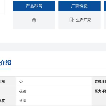
产品型号
厂商性质
生产厂家
介绍
定制
否
连接形
碳钢
压力环
温度
常温