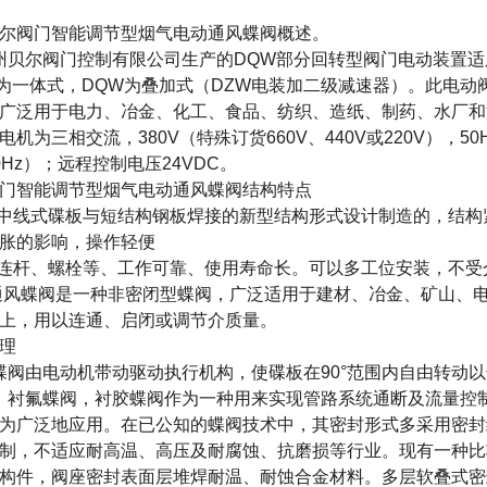
尔阀门智能调节型烟气电动通风蝶阀
概述。
尔阀门控制有限公司生产的DQW部分回转型阀门电动装置适用
为一体式，DQW为叠加式（DZW电装加二级减速器）。此电动
广泛用于电力、冶金、化工、食品、纺织、造纸、制药、水厂和
电机为三相交流，380V（特殊订货660V、440V或220V），50
0Hz）；远程控制电压24VDC。
门智能调节型烟气电动通风蝶阀
结构特点
用中线式碟板与短结构钢板焊接的新型结构形式设计制造的，结
胀的影响，操作轻便
无连杆、螺栓等、工作可靠、使用寿命长。可以多工位安装，不受
通风蝶阀是一种非密闭型蝶阀，广泛适用于建材、冶金、矿山、电力等
上，用以连通、启闭或调节介质量。
理
阀由电动机带动驱动执行机构，使碟板在90°范围内自由转动
衬氟蝶阀，衬胶蝶阀作为一种用来实现管路系统通断及流量控
为广泛地应用。在已公知的蝶阀技术中，其密封形式多采用密封
制，不适应耐高温、高压及耐腐蚀、抗磨损等行业。现有一种比
构件，阀座密封表面层堆焊耐温、耐蚀合金材料。多层软叠式密