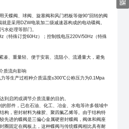
天蝶阀、球阀、旋塞阀和风门档板等做90°回转的阀
阀就是采用DZW电装加二级减速器构成的电动碟阀。
污水处理等部门。
Hz（特殊订货60Hz）；控制线电压220V/50Hz（特殊
构紧凑、重量轻、便于安装、流阻小、流通量大，避免
介质流向影响
生产过程种介质温度≤300℃公称压力为0.1Mpa
以达到启闭或调节介质流量的目的。
制的部件，已在石油、化工、冶金、水电等许多领域中
结构，密封材料为橡胶、聚四氟乙烯等。由于结构特
较先进的蝶阀是三偏心金属硬密封蝶阀，阀体和阀座
封圈固定在阀板上，这种蝶阀与传统蝶阀相比具有耐