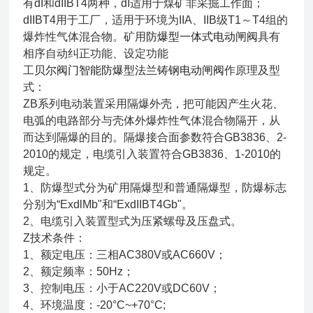
有dI和dIIBT4两种，dI适用于煤矿非采掘工作面；
dIIBT4用于工厂，适用于环境为IIA、IIB级T1～T4组的
爆炸性气体混合物。矿用
防爆型一体式电动闸阀
具有
相序自动纠正功能、设定功能
工
贝尔阀门智能防爆型法兰铸钢电动闸阀
作原理及型
式：
ZB系列电动装置采用隔爆外壳，把可能因产生火花、
电弧的电路部分与壳体外爆炸性气体混合物隔开，从
而达到隔爆的目的。隔爆接合面参数符合GB3836、2-
2010的规定，电缆引入装置符合GB3836、1-2010的
规定。
1、防爆型式分为矿用隔爆型和普通隔爆型，防爆标志
分别为“ExdlMb"和“ExdIIBT4Gb"。
2、电缆引入装置型式为压紧螺母及压盘式。
Z技术条件：
1、额定电压：三相AC380V或AC660V；
2、额定频率：50Hz；
3、控制电压：小于AC220V或DC60V；
4、环境温度：-20°C~+70°C;