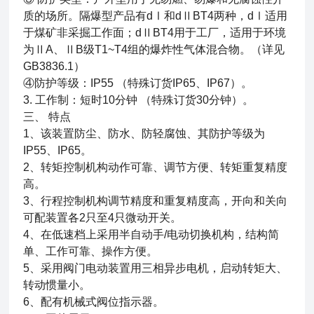
质的场所。隔爆型产品有dⅠ和dⅡBT4两种，dⅠ适用
于煤矿非采掘工作面；dⅡBT4用于工厂，适用于环境
为ⅡA、ⅡB级T1~T4组的爆炸性气体混合物。（详见
GB3836.1）
④防护等级：IP55 （特殊订货IP65、IP67）。
3. 工作制：短时10分钟 （特殊订货30分钟）。
三、
特点
1、该装置防尘、防水、防轻腐蚀、其防护等级为
IP55、IP65。
2、转矩控制机构动作可靠、调节方便、转矩重复精度
高。
3、行程控制机构调节精度和重复精度高，开向和关向
可配装置各2只至4只微动开关。
4、在低速档上采用半自动手/电动切换机构，结构简
单、工作可靠、操作方便。
5、采用阀门电动装置用三相异步电机，启动转矩大、
转动惯量小。
6、配有机械式阀位指示器。