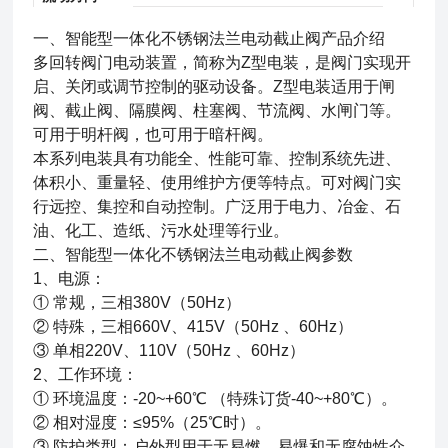
一、
智能型一体化不锈钢法兰电动截止阀
产品介绍
多回转阀门电动装置，简称为Z型电装，是阀门实现开
启、关闭或调节控制的驱动设备。Z型电装适用于闸
阀、截止阀、隔膜阀、柱塞阀、节流阀、水闸门等。
可用于明杆阀，也可用于暗杆阀。
本系列电装具有功能全、性能可靠、控制系统先进、
体积小、重量轻、使用维护方便等特点。可对阀门实
行远控、集控和自动控制。广泛用于电力、冶金、石
油、化工、造纸、污水处理等行业。
二、
智能型一体化不锈钢法兰电动截止阀
参数
1、电源：
① 常规，三相380V（50Hz）
② 特殊，三相660V、415V（50Hz 、60Hz）
③ 单相220V、110V（50Hz 、60Hz）
2、工作环境：
① 环境温度：-20~+60℃ （特殊订货-40~+80℃）。
② 相对湿度：≤95%（25℃时）。
③ 防护类型：户外型用于无易燃、易爆和无腐蚀性介