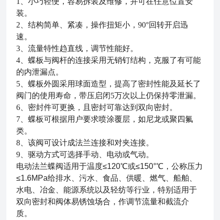
1、小巧轻便，容易拆装及维修，并可在任意位置安
装。
2、结构简单、紧凑，操作扭矩小，90°回转开启迅
速。
3、流量特性趋直线，调节性能好。
4、蝶板与阀杆的连接采用无销钉结构，克服了有可能
的内泄漏点。
5、蝶板外圆采用球面造型，提高了密封性能及延长了
阀门的使用寿命，带压启闭5万次以上仍保持零泄漏。
6、密封件可更换，且密封可靠达到双向密封。
7、蝶板可根据用户要求喷涂覆层，如尼龙或聚四氟
类。
8、该阀可设计成法兰连接和对夹连接。
9、驱动方式可选择手动、电动或气动。
电动法兰蝶阀适用于温度
≤120℃或≤150°℃，公称压力
≤1.6MPa给排水、污水、食品、供暖、燃气、船舶、
水电、冶金、能源系统以及轻纺等行业，特别适用于
双向密封和阀体易锈蚀场合，作调节流量和截流介
质。