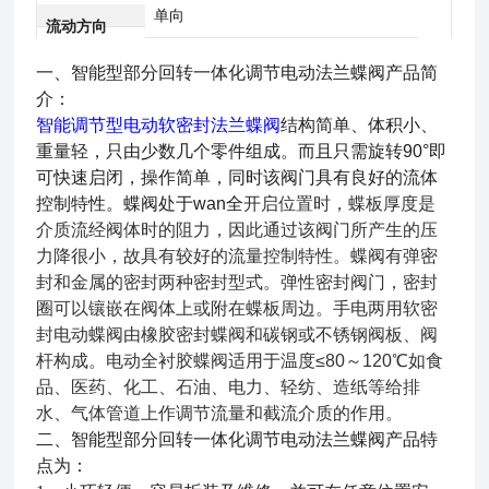
单向
流动方向
一
、
智能型部分回转一体化调节电动法兰蝶阀
产品
简
介：
智能调节型电动软密封法兰蝶阀
结构简单、体积小、
重量轻，只由少数几个零件组成。而且只需旋转
90°即
可快速启闭，操作简单，同时该阀门具有良好的流体
控制特性。蝶阀处于wan全
开启位置时，蝶板厚度是
介质流经阀体时的阻力，因此通过该阀门所产生的压
力降很小，故具有较好的流量控制特性。蝶阀有弹密
封和金属的密封两种密封型式。弹性密封阀门，密封
圈可以镶嵌在阀体上或附在蝶板周边。手电两用软密
封电动蝶阀由橡胶密封蝶阀和碳钢或不锈钢阀板、阀
杆构成。电动全衬胶蝶阀适用于温度≤80～120℃如食
品、医药、化工、石油、电力、轻纺、造纸等给排
水、气体管道上作调节流量和截流介质的作用。
二
、
智能型部分回转一体化调节电动法兰蝶阀
产品
特
点为：