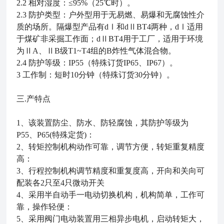
2.2 相对湿度：≤95%（25℃时）。
2.3 防护类型：户外型用于无易燃、易爆和无腐蚀性介
质的场所。隔爆型产品有dⅠ和dⅡBT4两种，dⅠ适用
于煤矿非采掘工作面；dⅡBT4用于工厂，适用于环境
为ⅡA、ⅡB级T1~T4组的B炸性气体混合物。
2.4 防护等级：IP55（特殊订货IP65、IP67）。
3 工作制：短时10分钟（特殊订货30分钟）。
三.
产特点
1、该装置防尘、防水、防轻腐蚀，其防护等级为
P55、P65(特殊定货)：
2、转矩控制机构动作可靠，调节方便，转矩重复精度
高：
3、行程控制机构调节精度和重复度高，开向和关向可
配装各2只至4只微动开关
4、采用半自动手一电动切换机构，机构简单，工作可
靠，操作轻便：
5、采用阀门电动装置用三相异步电机，启动转矩大，