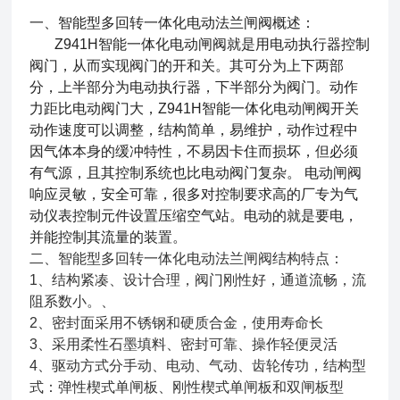
一、
智能型多回转一体化电动法兰闸阀
概述：
Z941H智能一体化电动闸阀就是用电动执行器控制
阀门，从而实现阀门的开和关。其可分为上下两部
分，上半部分为电动执行器，下半部分为阀门。动作
力距比电动阀门大，Z941H智能一体化电动闸阀开关
动作速度可以调整，结构简单，易维护，动作过程中
因气体本身的缓冲特性，不易因卡住而损坏，但必须
有气源，且其控制系统也比电动阀门复杂。 电动闸阀
响应灵敏，安全可靠，很多对控制要求高的厂专为气
动仪表控制元件设置压缩空气站。电动的就是要电，
并能控制其流量的装置。
二、智能型多回转一体化电动法兰闸阀结构特点：
1、结构紧凑、设计合理，阀门刚性好，通道流畅，流
阻系数小。、
2、密封面采用不锈钢和硬质合金，使用寿命长
3、采用柔性石墨填料、密封可靠、操作轻便灵活
4、驱动方式分手动、电动、气动、齿轮传功，结构型
式：弹性楔式单闸板、刚性楔式单闸板和双闸板型