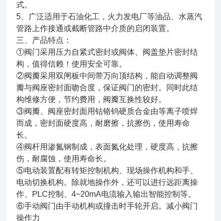
式。
5、广泛适用于石油化工，火力发电厂等油品、水蒸汽
管路上作接通或截断管路中介质的启闭装置。
三、
产品特点：
①阀门采用压力自紧式密封或阀体、阀盖垫片密封结
构，值得信赖！使用安全可靠。
②阀瓣采用双闸板中间带万向顶结构，能自动调整阀
瓣与阀座密封面吻合度，保证阀门的密封。同时此结
构维修方便，节约费用，阀瓣互换性较好。
③阀瓣、阀座密封面用钴铬钨硬质合金由等离子喷焊
而成，密封面硬度高，耐磨擦，抗擦伤，使用寿命
长。
④阀杆用渗氮钢制成，表面氮化处理，硬度高，抗擦
伤，耐腐蚀，使用寿命长。
⑤电动装置配有转矩控制机构、现场操作机构和手、
电动切换机构。除就地操作外，还可以进行远距离操
作、PLC控制、4~20mA电流输入输出智能控制等。
⑥手动阀门由手动机构或撞击时手轮开启。减小阀门
操作力