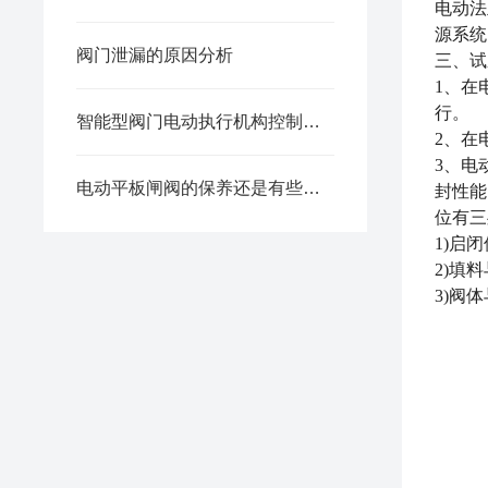
电动法
源系统
阀门泄漏的原因分析
三
、
试
1、在
行。
智能型阀门电动执行机构控制器的研制
2、在
3、电
电动平板闸阀的保养还是有些讲究的
封性能
位有三
1)启
2)填
3)阀