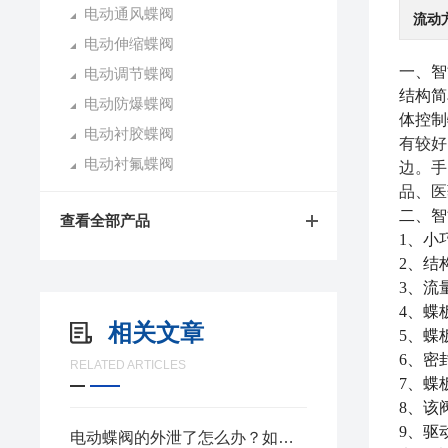
电动通风蝶阀
流动
电动伸缩蝶阀
一
、
智
电动调节蝶阀
结构简
电动防爆蝶阀
体控制
电动衬胶蝶阀
有较好
电动衬氟蝶阀
边。手
品、医
二
、
智
查看全部产品
1、小
2、结
3、流
4、蝶
相关文章
5、蝶
6、密
RELATED ARTICLES
7、蝶
8、该
9、驱
电动蝶阀的外泄了怎么办？如何解决？