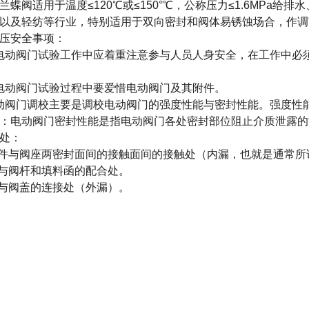
兰蝶阀适用于温度
≤120℃或≤150°℃，公称压力≤1.6MP
以及轻纺等行业，特别适用于双向密封和阀体易锈蚀场合，作调
压安全事项：
电动阀门试验工作中应着重注意参与人员人身安全，在工作中必
电动阀门试验过程中要爱惜电动阀门及其附件。
动阀门调校主要是调校电动阀门的强度性能与密封性能。强度性
：电动阀门密封性能是指电动阀门各处密封部位阻止介质泄露的
处：
闭件与阀座两密封面间的接触面间的接触处（内漏，也就是通常所
料与阀杆和填料函的配合处。
体与阀盖的连接处（外漏）。