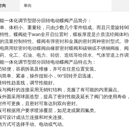
方向
单向
能一体化调节型部分回转电动蝶阀
产品
简介：
单、体积小、重量轻，只由少数几个零件组成。而且只需旋转
9
特性。蝶阀处于wan全
开启位置时，蝶板厚度是介质流经阀体时
的流量控制特性。蝶阀有弹密封和金属的密封两种密封型式。弹
电两用软密封电动蝶阀由橡胶密封蝶阀和碳钢或不锈钢阀板、阀杆
药、化工、石油、电力、轻纺、造纸等给排水、气体管道上作调
能一体化调节型部分回转电动蝶阀
产品
特点为：
巧轻便，容易拆装及维修，并可在任意位置安装。
构简单、紧凑，操作扭矩小，90°回转开启迅速。
量特性趋直线，调节性能好。
板与阀杆的连接采用无销钉结构，克服了有可能的内泄漏点。
板外圆采用球面造型，提高了密封性能及延长了阀门的使用寿命
封件可更换，且密封可靠达到双向密封。
板可根据用户要求喷涂覆层，如尼龙或聚四氟类。
阀可设计成法兰连接和对夹连接。
动方式可选择手动、电动或气动。