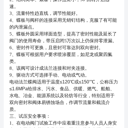
速。
3、流量特性趋直线，调节性能好。
4、蝶板与阀杆的连接采用无销钉结构，克服了有可能
的内泄漏点。
5、蝶板外圆采用球面造型，提高了密封性能及延长了
阀门的使用寿命，带压启闭5万次以上仍保持零泄漏。
6、密封件可更换，且密封可靠达到双向密封。
7、蝶板可根据用户要求喷涂覆层，如尼龙或聚四氟
类。
8、该阀可设计成法兰连接和对夹连接。
9、驱动方式可选择手动、电动或气动。
电动法兰蝶阀适用于温度
≤120℃或≤150°℃，公称压力
≤1.6MPa给排水、污水、食品、供暖、燃气、船舶、
水电、冶金、能源系统以及轻纺等行业，特别适用于
双向密封和阀体易锈蚀场合，作调节流量和截流介
质。
三
、
试压安全事项：
1、在电动阀门试验工作中应着重注意参与人员人身安