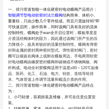
一
、
排污管道智能一体化硬密封电动蝶阀
产品
简介：
智能调节型电动软密封法兰蝶阀
结构简单、体积小、
重量轻，只由少数几个零件组成。而且只需旋转
90°即
可快速启闭，操作简单，同时该阀门具有良好的流体
控制特性。蝶阀处于wan全
开启位置时，蝶板厚度是
介质流经阀体时的阻力，因此通过该阀门所产生的压
力降很小，故具有较好的流量控制特性。蝶阀有弹密
封和金属的密封两种密封型式。弹性密封阀门，密封
圈可以镶嵌在阀体上或附在蝶板周边。手电两用软密
封电动蝶阀由橡胶密封蝶阀和碳钢或不锈钢阀板、阀
杆构成。电动全衬胶蝶阀适用于温度≤80～120℃如食
品、医药、化工、石油、电力、轻纺、造纸等给排
水、气体管道上作调节流量和截流介质的作用。
二
、
排污管道智能一体化硬密封电动蝶阀
产品
特点
为：
1、小巧轻便，容易拆装及维修，并可在任意位置安
装。
2、结构简单、紧凑，操作扭矩小，90°回转开启迅