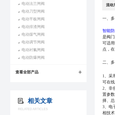
电动法兰闸阀
流动
电动刀型闸阀
一、
多
电动平板闸阀
电动排渣闸阀
智能防
电动煤气闸阀
是阀门
电动调节闸阀
可适用
点，在
电动衬氟闸阀
电动防爆闸阀
二、
多
查看全部产品
1、采
可在线
2、非
置参数
相关文章
择、总
3、电
RELATED ARTICLES
相技术