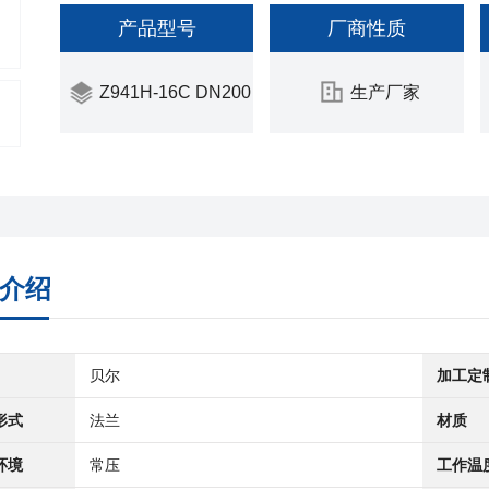
产品型号
厂商性质
Z941H-16C DN200
生产厂家
介绍
贝尔
加工定
形式
法兰
材质
环境
常压
工作温