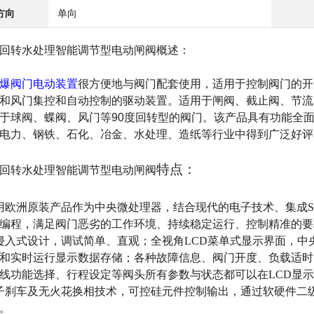
方向
单向
回转水处理智能调节型电动闸阀
概述：
爆阀门电动装置
很方便地与阀门配套使用，适用于控制阀门的开
和风门集控和自动控制
的驱动装置。适用于闸阀、截止阀、节流
于球阀、蝶阀、风门等90度回转型的阀门。该产品具有功能全
电力、钢铁、石化、冶金、水处理、造纸等行业中得到广泛好评
特点：
回转水处理智能调节型电动闸阀
用欧洲原装产品作为中央微处理器，结合现代的电子技术、集成
编程，满足阀门恶劣的工作环境、持续稳定运行、控制精准的要
侵入式设计，调试简单、直观；全视角LCD菜单式显示界面，中
和实时运行显示数据存储；各种故障信息、阀门开度、负载适时
线功能选择、行程设定等阀头所有参数与状态都可以在LCD显
子刹车及无火花换相技术，可控硅元件控制输出，通过软硬件二
。