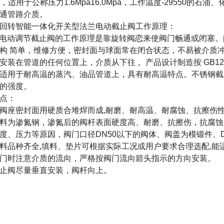
67，适用于公称压力1.6Mpa16.0Mpa，工作温度-29550
通管路介质。
回转智能一体化开关型法兰电动截止阀
工作原理：
1H电动调节截止阀的工作原理是靠旋转阀恋来使阀门畅通或闭塞
构 简单，维修方便，密封面与球面常在闭合状态，不易被介质冲
安装在管道的任何位置上，介质从下往 。产品设计制造按 GB12
适用于耐高温的蒸汽、油品管道上，具有耐高温特点。不锈钢截
的强度。
点：
阀座密封面用硬质合堆焊而成,耐磨、耐高温、耐腐蚀、抗擦伤
料为渗氮钢，渗氮后的阀杆表面硬度高、耐磨、抗擦伤，抗腐蚀
度、压力等原因，阀门口径DN50以下的阀体、阀盖为模锻件、
料品种齐全,填料、垫片可根据实际工况或用户要求合理选配,能
门时注意介质的流向，严格按阀门流向箭头指示的方向安装。
止阀尽量垂直安装，阀杆向上。