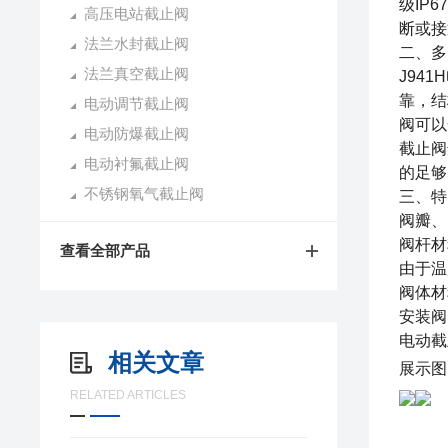
级IP
高压电站截止阀
断或接
法兰水封截止阀
二、
多
法兰真空截止阀
J94
靠，结
电动调节截止阀
阀可以
电动防爆截止阀
截止阀
电动衬氟截止阀
的足够
不锈钢氧气截止阀
三、特
阀瓣、
阀杆材
查看全部产品
由于温
阀体材
安装阀
电动截
相关文章
展示图
RELATED ARTICLES