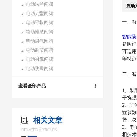
电动法兰闸阀
流动
电动刀型闸阀
一、
智
电动平板闸阀
电动排渣闸阀
智能防
电动煤气闸阀
是阀门
电动调节闸阀
可适用
等特点
电动衬氟闸阀
电动防爆闸阀
二、
智
查看全部产品
1、采
干扰强
2、非
置参数
相关文章
择、总
3、电
RELATED ARTICLES
相技术