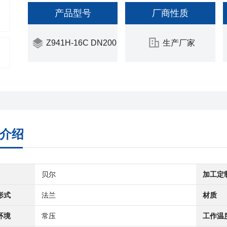
产品型号
厂商性质
Z941H-16C DN200
生产厂家
介绍
贝尔
加工定
形式
法兰
材质
环境
常压
工作温