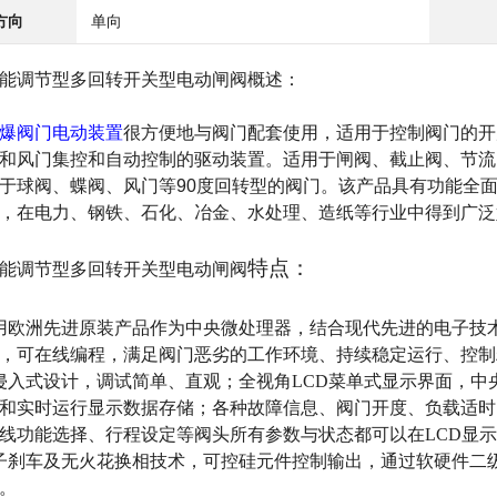
方向
单向
能调节型多回转开关型电动闸阀
概述：
爆阀门电动装置
很方便地与阀门配套使用，适用于控制阀门的开
和风门集控和自动控制
的驱动装置。适用于闸阀、截止阀、节流
于球阀、蝶阀、风门等90度回转型的阀门。该产品具有功能全
，在电力、钢铁、石化、冶金、水处理、造纸等行业中得到广泛
特点：
能调节型多回转开关型电动闸阀
用欧洲先进原装产品作为中央微处理器，结合现代先进的电子技
，可在线编程，满足阀门恶劣的工作环境、持续稳定运行、控制
侵入式设计，调试简单、直观；全视角LCD菜单式显示界面，中
和实时运行显示数据存储；各种故障信息、阀门开度、负载适时
线功能选择、行程设定等阀头所有参数与状态都可以在LCD显
子刹车及无火花换相技术，可控硅元件控制输出，通过软硬件二
。