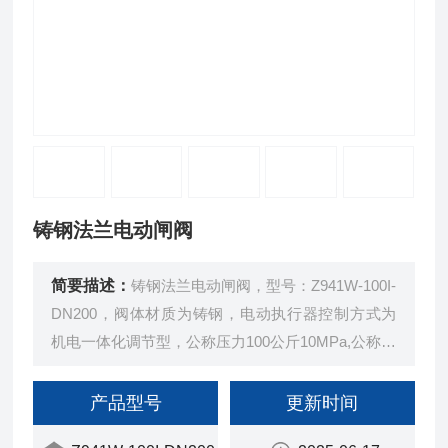
铸钢法兰电动闸阀
简要描述：
铸钢法兰电动闸阀，型号：Z941W-100I-
DN200，阀体材质为铸钢，电动执行器控制方式为
机电一体化调节型，公称压力100公斤10MPa,公称通
径（阀门口径）200mm,适用介质为，水、蒸汽、油
品、醋酸类、硝酸类。
产品型号
更新时间