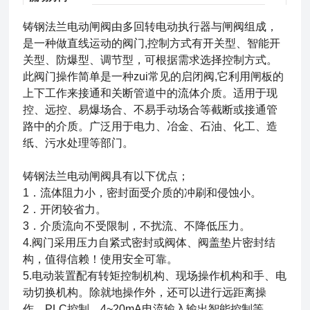
铸钢法兰电动闸阀
由多回转电动执行器与闸阀组成，
是一种做直线运动的阀门,控制方式有开关型、智能开
关型、防爆型、调节型，可根据需求选择控制方式。
此阀门操作简单是一种zui常见的启闭阀,它利用闸板的
上下工作来接通和关断管道中的流体介质。适用于现
控、远控、易爆场合、不易手动场合等截断或接通管
路中的介质。广泛用于电力、冶金、石油、化工、造
纸、污水处理等部门。
铸钢法兰电动闸阀
具有以下优点；
1．流体阻力小，密封面受介质的冲刷和侵蚀小。
2．开闭较省力。
3．介质流向不受限制，不扰流、不降低压力。
4.阀门采用压力自紧式密封或阀体、阀盖垫片密封结
构，值得信赖！使用安全可靠。
5.电动装置配有转矩控制机构、现场操作机构和手、电
动切换机构。除就地操作外，还可以进行远距离操
作、PLC控制、4~20mA电流输入输出智能控制等。