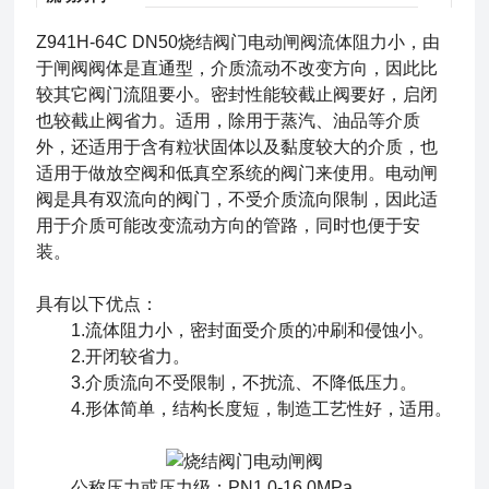
Z941H-64C DN50
烧结阀门电动闸阀
流体阻力小，由
于闸阀阀体是直通型，介质流动不改变方向，因此比
较其它阀门流阻要小。密封性能较截止阀要好，启闭
也较截止阀省力。适用，除用于蒸汽、油品等介质
外，还适用于含有粒状固体以及黏度较大的介质，也
适用于做放空阀和低真空系统的阀门来使用。电动闸
阀是具有双流向的阀门，不受介质流向限制，因此适
用于介质可能改变流动方向的管路，同时也便于安
装。
具有以下优点：
1.流体阻力小，密封面受介质的冲刷和侵蚀小。
2.开闭较省力。
3.介质流向不受限制，不扰流、不降低压力。
4.形体简单，结构长度短，制造工艺性好，适用。
公称压力或压力级：PN1.0-16.0MPa、