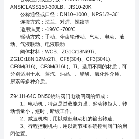
ANSICLASS150-300LB、JIS10-20K
公称通径或口径：DN10~1000、NPS1/2~36"
连接方式：法兰、对焊、螺纹等
适用温度：-196℃~700℃
驱动方式：手动、伞齿轮传动、气动、电动、液
动、气液联动、电液联动
阀体材料：WCB、ZG1Cr18Ni9Ti、
ZG1Cr18Ni12Mo2Ti、CF8(304)、CF3(304L)、
CF8M(316)、CF3M(316L)、Ti。选用不同的材质，可
分别适用于水、蒸汽、油品、、醋酸、氧化性介质、
尿素等多种介质。
Z941H-64C DN50
烧结阀门电动闸阀
的组成：
1、电动机，特点是过载能力强﹑起动转矩大﹑转
动惯量小，短时﹑断续工作。
2、减速机构，用以减低电动机的输出转速。
3、行程控制机构，用以调节和准确控制阀门的启
闭位置。