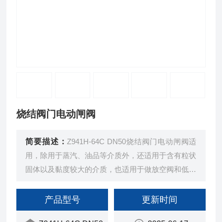
烧结阀门电动闸阀
简要描述：
Z941H-64C DN50烧结阀门电动闸阀适
用，除用于蒸汽、油品等介质外，还适用于含有粒状
固体以及黏度较大的介质，也适用于做放空阀和低真
空系统的阀门来使用。电动闸阀是具有双流向的阀
门，不受介质流向限制，因此适用于介质可能改变流
产品型号
更新时间
动方向的管路，同时也便于安装。