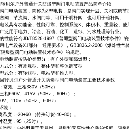
回转贝尔户外普通开关防爆型阀门电动装置
产品简单介绍
阀门电动装置，简称为Z型电装，是阀门实现开启、关闭或调节
塞阀、节流阀、水闸门等。可用于明杆阀，也可用于暗杆阀。
电装具有功能全、性能可靠、控制系统X、体积小、重量轻、使
广泛用于电力、冶金、石油、化工、造纸、污水处理等行业。
的性能符合JB/T8528-1997《普通型阀门电动装置技术条件》的规
用电气设备X1部分：通用要求》，GB3836.2-2000《爆炸性气体
7《隔爆型阀门电动装置技术条件》的规定。
电动装置按防护类型分：有户外型和隔爆型；
方式分：有常规型、整体型和整体调节型；
型式分：有转矩型、电站型和推力型。
回转贝尔户外普通开关防爆型阀门电动装置
主要技术参数
源：常规，三相380V（50Hz）
相660V、415V（50Hz 、60Hz）；
0V、110V（50Hz 、60Hz）
作环境：
环境温度：-20+60 （特殊订货-40+80）。
相对湿度：95（25时）。
 防护类型：户外型用于无易燃、易爆和无腐蚀性介质的场所。隔爆