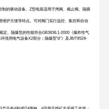
控制的驱动设备。Z型电装适用于闸阀、截止阀、隔膜
用维护方便等特点。可对阀门实行远控、集控和自动
定。隔爆型的性能符合GB3836.1-2000《爆炸性气
环境用电气设备X2部分：隔爆型“d"》及JB/T8529-
型产品有d和dBT4两种，d适用于煤矿非采掘工作面；