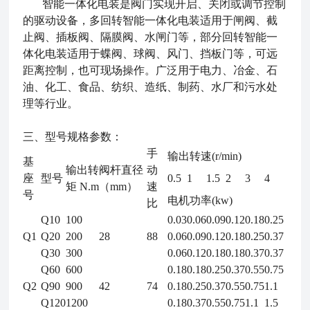
智能一体化电装是阀门实现开启、关闭或调节控制
的驱动设备，多回转智能一体化电装适用于闸阀、截
止阀、插板阀、隔膜阀、水闸门等，部分回转智能一
体化电装适用于蝶阀、球阀、风门、挡板门等，可远
距离控制，也可现场操作。广泛用于电力、冶金、石
油、化工、食品、纺织、造纸、制药、水厂和污水处
理等行业。
三、型号规格参数：
手
输出转速(r/min)
基
输出转
阀杆直径
动
座
型号
0.5
1
1.5
2
3
4
矩 N.m
（mm）
速
号
电机功率(kw)
比
Q10
100
0.03
0.06
0.09
0.12
0.18
0.25
Q1
Q20
200
28
88
0.06
0.09
0.12
0.18
0.25
0.37
Q30
300
0.06
0.12
0.18
0.18
0.37
0.37
Q60
600
0.18
0.18
0.25
0.37
0.55
0.75
Q2
Q90
900
42
74
0.18
0.25
0.37
0.55
0.75
1.1
Q120
1200
0.18
0.37
0.55
0.75
1.1
1.5