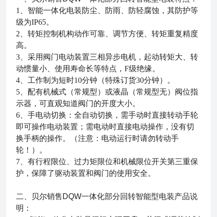
1、智能一体化电装防尘、防雨、防轻腐蚀，其防护等
级为IP65。
2、转矩控制机构动作可靠、调节方便、转矩重复精度
高。
3、采用阀门电动装置三相异步电机，起动转矩大、转
动惯量小、使用寿命长等特点，F级绝缘。
4、工作制为短时10分钟（特殊订货30分钟）。
5、配有机械式（常规型）或液晶（常规型无）阀位指
示器，可直观知道阀门的开度大小。
6、手电动切换：全自动切换，需手动时直接转动手轮
即可操作电动装置；需电动时直接电动操作，没有切
换手柄的操作。（注意：电动运行时请勿转动手
轮！）。
7、有行程限位、过力矩限位和机械限位开关第三重保
护，保障了驱动装置和阀门的使用安全。
二、
贝尔销售DQW一体化部分回转智能型电装
产品说
明：