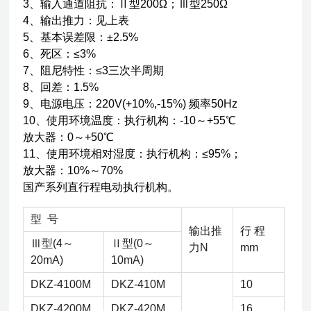
3、输入通道阻抗：Ⅱ型200Ω；Ⅲ型250Ω
4、输出推力：见上表
5、基本误差限：±2.5%
6、死区：≤3%
7、阻尼特性：≤3三次半周期
8、回差：1.5%
9、电源电压：220V(+10%,-15%) 频率50Hz
10、使用环境温度：执行机构：-10～+55℃
放大器：0～+50℃
11、使用环境相对湿度：执行机构：≤95%；
放大器：10%～70%
国产系列直行程电动执行机构。
型 号
输出推
行 程
Ⅲ型(4～
Ⅱ型(0～
力N
mm
20mA)
10mA)
DKZ-4100M
DKZ-410M
10
DKZ-4200M
DKZ-420M
16