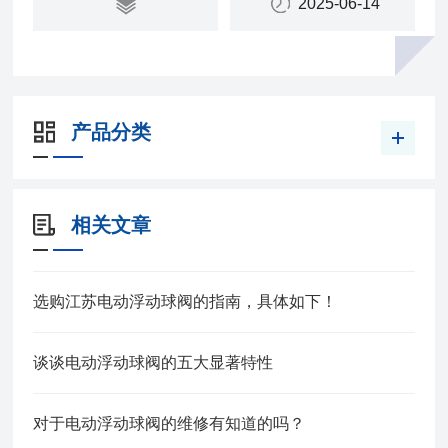
2025-06-14
产品分类
相关文章
选购江苏电动浮动球阀的指南，具体如下！
谈谈电动浮动球阀的五大显著特性
对于电动浮动球阀的维修有知道的吗？