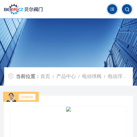
当前位置：
首页
产品中心
电动球阀
电动浮动球阀
/
/
/