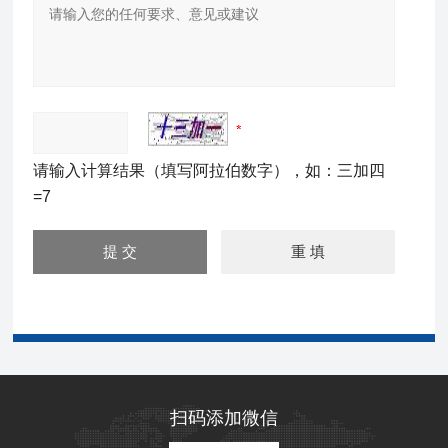
请输入计算结果（填写阿拉伯数字），如：三加四
=7
扫码添加微信