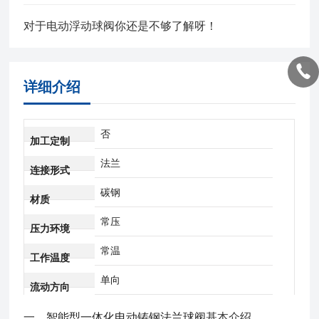
对于电动浮动球阀你还是不够了解呀！
详细介绍
否
加工定制
法兰
连接形式
碳钢
材质
常压
压力环境
常温
工作温度
单向
流动方向
一、
智能型一体化电动铸钢法兰球阀
基本介绍