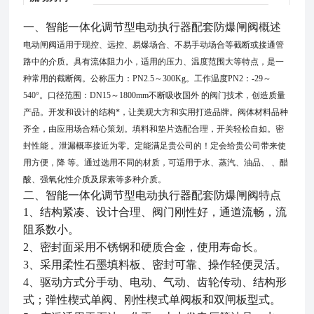
一、
智能一体化调节型电动执行器配套防爆闸阀
概述
电动闸阀适用于现控、远控、易爆场合、不易手动场合等截断或接通管
路中的介质。具有流体阻力小，适用的压力、温度范围大等特点，是一
种常用的截断阀。公称压力：
PN2.5～300Kg。工作温度PN2：-29～
540°。口径范围：DN15～1800mm不断吸收国外 的阀门技术，创造质量
产品。开发和设计的结构*，让美观大方和实用打造品牌。阀体材料品种
齐全，由应用场合精心策划。填料和垫片选配合理，开关轻松自如。密
封性能 。泄漏概率接近为零。定能满足贵公司的！定会给贵公司带来使
用方便，降 等。通过选用不同的材质，可适用于水、蒸汽、油品、 、醋
酸、强氧化性介质及尿素等多种介质。
二、
智能一体化调节型电动执行器配套防爆闸阀
特点
1、结构紧凑、设计合理、阀门刚性好，通道流畅，流
阻系数小。
2、密封面采用不锈钢和硬质合金，使用寿命长。
3、采用柔性石墨填料板、密封可靠、操作轻便灵活。
4、驱动方式分手动、电动、气动、齿轮传动、结构形
式；弹性楔式单阀、刚性楔式单阀板和双闸板型式。