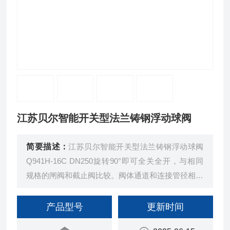
江苏贝尔智能开关型法兰铸钢浮动球阀
简要描述：
江苏贝尔智能开关型法兰铸钢浮动球阀
Q941H-16C DN250旋转90°即可全关全开，与相同
规格的闸阀和截止阀比较。阀体通道和连接管径相等
并成一直径，介质几乎可以毫无损失的流过。球阀是
一种重要的阀类，在石油化工和长输管线等领域有广
产品型号
更新时间
泛应用。它的关闭件是一个带孔的部分球体，球体随