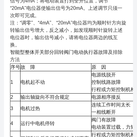
信号为4mA；将电动装置打到全开位置，调节
“20mA"电位器使输出信号为20mA。上述调节只须一
次即可完成。
注：“调零"、“4mA"、“20mA"电位器均为顺时针方向旋
转输出信号增大，反之减小，如发现顺时针旋转上述
电位器时，输出信号减小，请将电位器两边的线互
换。
智能型整体开关部分回转阀门电动执行器
故障及排除
方法
序号
故 障
原 因
电源线脱开
1
电机起不动
控制线路故障
行程或力矩控制机构
2
输出轴旋向不符合规定
电源相序接反
连续工作时间太长
3
电机过热
一相线断开
阀门有故障
4
运行中电机停转
电动装置过载，力矩
行程或力矩控制机构