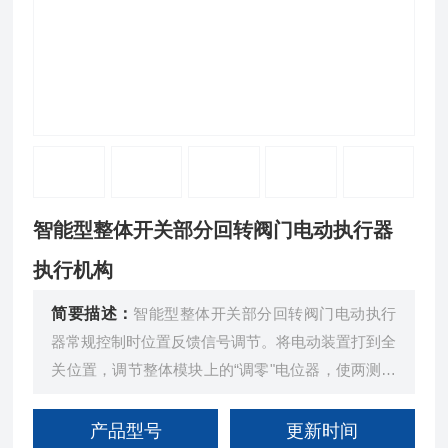
智能型整体开关部分回转阀门电动执行器
执行机构
简要描述：
智能型整体开关部分回转阀门电动执行
器常规控制时位置反馈信号调节。将电动装置打到全
关位置，调节整体模块上的“调零"电位器，使两测试
点的电压接近零（2mV），然后调节“4mA"电位器使
输出信号为4mA
产品型号
更新时间