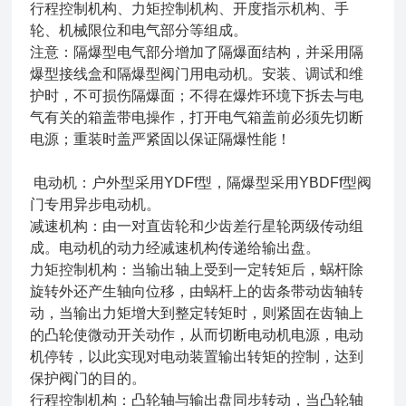
行程控制机构、力矩控制机构、开度指示机构、手
轮、机械限位和电气部分等组成。
注意：隔爆型电气部分增加了隔爆面结构，并采用隔
爆型接线盒和隔爆型阀门用电动机。安装、调试和维
护时，不可损伤隔爆面；不得在爆炸环境下拆去与电
气有关的箱盖带电操作，打开电气箱盖前必须先切断
电源；重装时盖严紧固以保证隔爆性能！
电动机：户外型采用YDFf型，隔爆型采用YBDFf型阀
门专用异步电动机。
减速机构：由一对直齿轮和少齿差行星轮两级传动组
成。电动机的动力经减速机构传递给输出盘。
力矩控制机构：当输出轴上受到一定转矩后，蜗杆除
旋转外还产生轴向位移，由蜗杆上的齿条带动齿轴转
动，当输出力矩增大到整定转矩时，则紧固在齿轴上
的凸轮使微动开关动作，从而切断电动机电源，电动
机停转，以此实现对电动装置输出转矩的控制，达到
保护阀门的目的。
行程控制机构：凸轮轴与输出盘同步转动，当凸轮轴