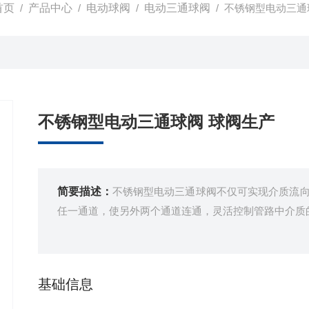
首页
/
产品中心
/
电动球阀
/
电动三通球阀
/ 不锈钢型电动三通
不锈钢型电动三通球阀 球阀生产
简要描述：
不锈钢型电动三通球阀不仅可实现介质流
任一通道，使另外两个通道连通，灵活控制管路中介质的
基础信息