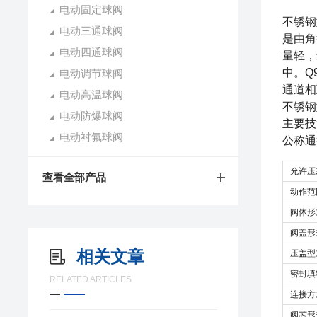
电动固定球阀
不锈钢
电动三通球阀
是由角
电动四通球阀
量轻，
中。Q
电动调节球阀
通道相
电动高温球阀
不锈钢
电动防爆球阀
主要技
电动衬氟球阀
公称通径 
允许压差
查看全部产品
动作范
阀体形
阀盖形
相关文章
压盖型
密封填
RELATED ARTICLES
连接方
阀芯形