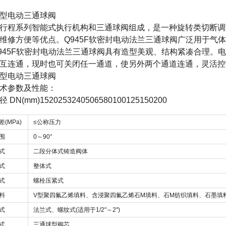
型电动三通球阀
行程系列智能式执行机构和三通球阀组成，是一种旋转类切断调
维修方便等优点。Q945F软密封电动法兰三通球阀广泛用于气
945F软密封电动法兰三通球阀具有造型美观、结构紧凑合理。
互连通，现时也可关闭任一通道，使另外两个通道连通，灵活控
型电动三通球阀
术参数及性能：
DN(mm)1520253240506580100125150200
(MPa)
≤公称压力
围
0～90°
式
二段分体式铸造阀体
式
整体式
式
螺栓压紧式
料
V型聚四氟乙烯填料、含浸聚四氟乙烯石M填料、石M纺织填料、石墨填
式
法兰式、螺纹式(适用于1/2"～2")
式
三通球型阀芯