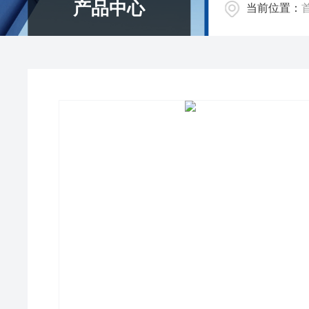
产品中心
当前位置：