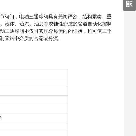
节阀门，电动三通球阀具有关闭严密，结构紧凑，重
体、液体、蒸汽、油品等腐蚀性介质的管道自动化控制
电动三通球阀不仅可实现介质流向的切换，也可使三个
制管路中介质的合流或分流。
料