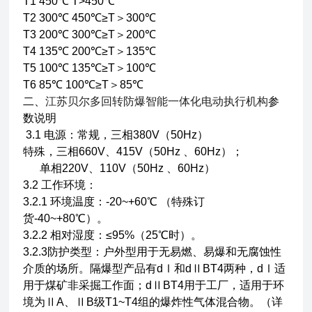
T1 450℃ T>450℃
T2 300℃ 450℃≥T＞300℃
T3 200℃ 300℃≥T＞200℃
T4 135℃ 200℃≥T＞135℃
T5 100℃ 135℃≥T＞100℃
T6 85℃ 100℃≥T＞85℃
二、
江苏贝尔多回转防爆智能一体化电动执行机构
参
数说明
3.1 电源：常规，三相380V（50Hz）
特殊，三相660V、415V（50Hz 、60Hz）；
单相220V、110V（50Hz 、60Hz）
3.2 工作环境：
3.2.1 环境温度：-20~+60℃ （特殊订
货-40~+80℃）。
3.2.2 相对湿度：≤95%（25℃时）。
3.2.3防护类型：户外型用于无易燃、易爆和无腐蚀性
介质的场所。隔爆型产品有dⅠ和dⅡBT4两种，dⅠ适
用于煤矿非采掘工作面；dⅡBT4用于工厂，适用于环
境为ⅡA、ⅡB级T1~T4组的爆炸性气体混合物。（详