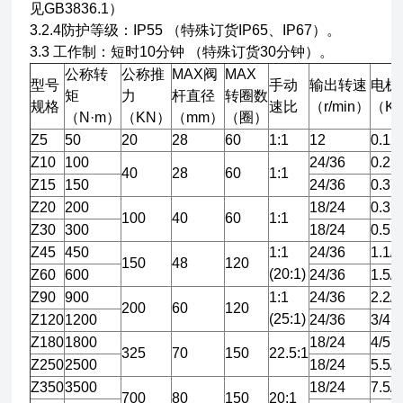
见GB3836.1）
3.2.4防护等级：IP55 （特殊订货IP65、IP67）。
3.3 工作制：短时10分钟 （特殊订货30分钟）。
公称转
公称推
MAX阀
MAX
型号
手动
输出转速
电机
矩
力
杆直径
转圈数
规格
速比
（r/min）
（K
（N·m）
（KN）
（mm）
（圈）
Z5
50
20
28
60
1:1
12
0.12
Z10
100
24/36
0.25
40
28
60
1:1
Z15
150
24/36
0.37
Z20
200
18/24
0.37
100
40
60
1:1
Z30
300
18/24
0.55
Z45
450
1:1
24/36
1.1/1
150
48
120
(20:1)
Z60
600
24/36
1.5/2
Z90
900
1:1
24/36
2.2/3
200
60
120
(25:1)
Z120
1200
24/36
3/4
Z180
1800
18/24
4/5.5
325
70
150
22.5:1
Z250
2500
18/24
5.5/7
Z350
3500
18/24
7.5/
700
80
150
20:1