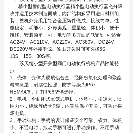
精小型智能型电动执行器精小型电动执行器充分吸
收并运用技术制造而成，内部结构多采用进口材料组
装，整机外壳采用铝合金压铸件做成。接线简单、性
能稳定、耗能小、外形美观、重量轻、体积小、便于
维修、安装简单、可手电动等多方面的*功能。可适合
AC24V、AC110V、AC220V、AC380V、DC24V、
DC220V等外接电源。输出开关时间可选择5S、
10S、15S、30S等。
二、
苏贝精小型开关型阀门电动执行机构
产品性能特
点：
1，壳体：壳体为硬质铝合金，经阳极氧化处理和聚酯
粉未涂层，耐腐蚀性强，防护等级为IP67，
NEMA4/6，并有IP68型供选择。
2，电机：全封闭式鼠笼式电机，体积小，扭矩大，惯
性力小，绝缘等级为F级，内置热保护开关，可防止损
坏电机。
3，手动结构：手柄的设计保证安全可靠、省力、体积
小、不通电时，扳动手柄可进行手动操作。不用手动