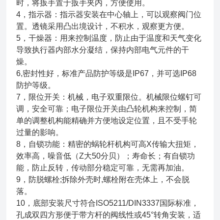
时，将扳手置于扳手夹内，方便使用。
4，指示器：指示器安装在中心轴上，可以观察阀门位
置。透镜采用凸出境设计，不积水，观察更方便。
5，干燥器：用来控制温度，防止由于温度和天气变化
导致执行器内部水分凝结，保持内部电气元件的干
燥。
6,密封性好，标准产品防护等级是IP67，并可选IP68
防护等级。
7，限位开关：机械，电子双重限位。机械限位螺钉可
调，安全可靠；电子限位开关由凸轮机构来控制，简
单的调整机构能精确并方便地设定位置，且不受手轮
过量的影响。
8，自锁功能：精密的蜗轮杆机构可高X传输大扭矩，
效率高，噪音低（Z大50分贝）；寿命长；有自锁功
能，防止反转，传动部分稳定可靠，无需再加油。
9，防脱螺栓;拆除外壳时,螺栓附在壳体上，不会脱
落。
10，底部安装尺寸符合ISO5211/DIN3337国际标准，
孔成双四方形便于带方杆的阀线性或45°转角安装，适