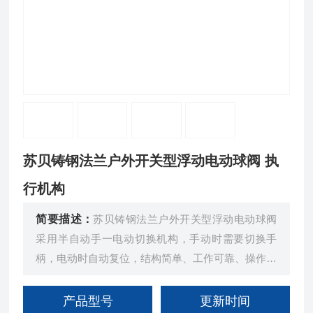
苏贝铸钢法兰户外开关型浮动电动球阀 执
行机构
简要描述：
苏贝铸钢法兰户外开关型浮动电动球阀
采用半自动手一电动切换机构，手动时需要切换手
柄，电动时自动复位，结构简单、工作可靠、操作轻
便。在断电情况下依然可以用手动功能来完成阀门的
开启、关闭或调节。
产品型号
更新时间