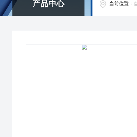
产品中心
当前位置：