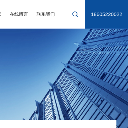
18605220022
章
在线留言
联系我们