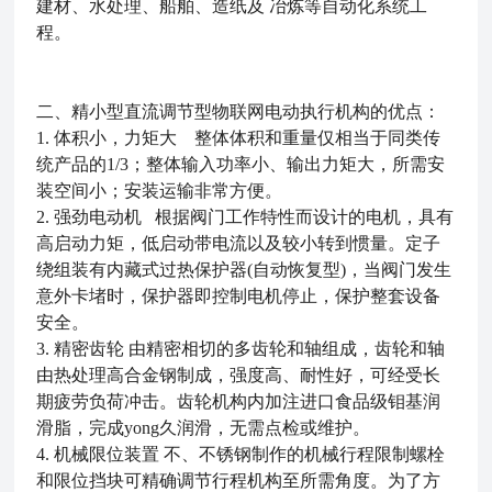
建材、水处理、船舶、造纸及 冶炼等自动化系统工
程。
二、精小型直流调节型物联网电动执行机构
的优点：
1. 体积小，力矩大 整体体积和重量仅相当于同类传
统产品的1/3；整体输入功率小、输出力矩大，所需安
装空间小；安装运输非常方便。
2. 强劲电动机 根据阀门工作特性而设计的电机，具有
高启动力矩，低启动带电流以及较小转到惯量。定子
绕组装有内藏式过热保护器(自动恢复型)，当阀门发生
意外卡堵时，保护器即控制电机停止，保护整套设备
安全。
3. 精密齿轮 由精密相切的多齿轮和轴组成，齿轮和轴
由热处理高合金钢制成，强度高、耐性好，可经受长
期疲劳负荷冲击。齿轮机构内加注进口食品级钼基润
滑脂，完成yong久润滑，无需点检或维护。
4. 机械限位装置 不、不锈钢制作的机械行程限制螺栓
和限位挡块可精确调节行程机构至所需角度。为了方