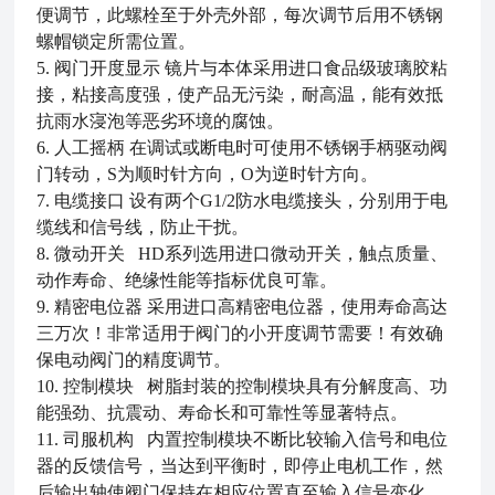
便调节，此螺栓至于外壳外部，每次调节后用不锈钢
螺帽锁定所需位置。
5. 阀门开度显示 镜片与本体采用进口食品级玻璃胶粘
接，粘接高度强，使产品无污染，耐高温，能有效抵
抗雨水寖泡等恶劣环境的腐蚀。
6. 人工摇柄 在调试或断电时可使用不锈钢手柄驱动阀
门转动，S为顺时针方向，O为逆时针方向。
7. 电缆接口 设有两个G1/2防水电缆接头，分别用于电
缆线和信号线，防止干扰。
8. 微动开关 HD系列选用进口微动开关，触点质量、
动作寿命、绝缘性能等指标优良可靠。
9. 精密电位器 采用进口高精密电位器，使用寿命高达
三万次！非常适用于阀门的小开度调节需要！有效确
保电动阀门的精度调节。
10. 控制模块 树脂封装的控制模块具有分解度高、功
能强劲、抗震动、寿命长和可靠性等显著特点。
11. 司服机构 内置控制模块不断比较输入信号和电位
器的反馈信号，当达到平衡时，即停止电机工作，然
后输出轴使阀门保持在相应位置直至输入信号变化。