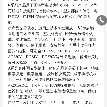
R系列产品属于回转型电动执行机构，S、W、P、A型
可通过外接电源的控制箱或W、P型外部输入信号、电
脑DCS、电脑PLC等信号源实现远控和近控自动功
能。
该产品充分吸收并运用进技术制造而成，内部结构多
采用进口 材料组装，整机外壳采用铝合金压铸件做
成。接线简单、性能稳定、耗能小、外形美 观、重量
轻、体积小、便于维修、安装简单、可手电动等多方
面的*功能。 可适合AC24V、AC110V、AC220V、
AC380V、DC24V、DC220V等外接电源。 输出开关时
间可选择5S、15S、30S和60S等多种。
A系列智能调节型整体一体化产品更是显于其中，整机
数字设定、数字整定、 控制模块高度集成于执行机构
中、一机多能，可接收电脑或仪表输出的的
4~20mADC、 1~5V 、0~10V的标准信号，无需外接定
位器和任何模块，即可通过电脑模拟量控制阀 门和介
质的任意流量和定位。
产品广泛应用于：楼宇、石油、化工、电力、能源、