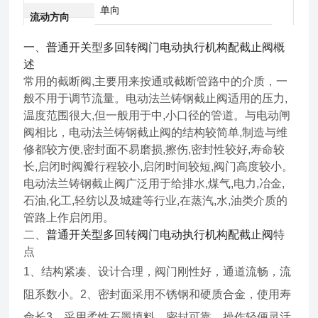
单向
流动方向
一、
普通开关型多回转阀门电动执行机构配截止阀
概
述
常用的截断阀,主要用来按通或截断管路中的介质，一
般不用于调节流量。电动法兰铸钢截止阀适用的压力,
温度范围很大,但一般用于中,小口径的管道。与电动闸
阀相比，电动法兰铸钢截止阀的结构较简单,制造与维
修都较方便,密封面不易磨损,擦伤,密封性较好,寿命较
长,启闭时阀瓣行程较小,启闭时间较短,阀门高度较小。
电动法兰铸钢截止阀广泛用于给排水,煤气,电力,冶金,
石油,化工,轻纺以及城建等行业,在蒸汽,水,油类介质的
管路上作启闭用。
二、
普通开关型多回转阀门电动执行机构配截止阀
特
点
1、结构紧凑、设计合理，阀门刚性好，通道流畅，流
阻系数小。2、密封面采用不锈钢和硬质合金，使用寿
命长3、采用柔性石墨填料、密封可靠、操作轻便灵活