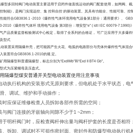
隔爆型多回转阀门电动装置主要适用于启闭件做直线运动的阀门配套使用，如闸阀、截
控制箱)，是阀门实现远控、集 控和自控 的驱动装置。其具有功能全、性能可靠、控
能符合GB3836.1 -2010《爆炸性气体环境用电气设备第1部分：通用要求》、 GB38
6.3-2010《爆炸性气体环 境用电气设备 第3部分：增安型“e" ( idt I EC 60079-7
气产品质量监督检验测试中心检定，取得了全系列的合格证， 可广泛应用于大多爆炸
及型式
电动装置采用隔爆外壳，把可能因产生火花、电弧的电路部分与壳体外爆炸性气体混合物隔开
装置符合GB3836.1-2010的规 定。
用隔爆型和普通隔爆型，标志分别为“ExdlMb"和“Exd II BT4 Gb"。
型式为压紧螺母及压盘式。
用隔爆型煤安普通开关型电动装置
使用注意事项
电动执行机构的安装形式无原则要求，但电机处于水平状态，电
滑、调试、维护和手动操作；
装时应保证维修检查人员拆卸各部件所需的空间；
装与阀门连接的牙嵌轴向间隙不少于1 ~2mm；
用于明杆阀门时，应检查阀杆伸出量与阀杆护套的长度是否相符
装、拆卸、调试时不可损伤密封面、密封件和防爆型电动执行机