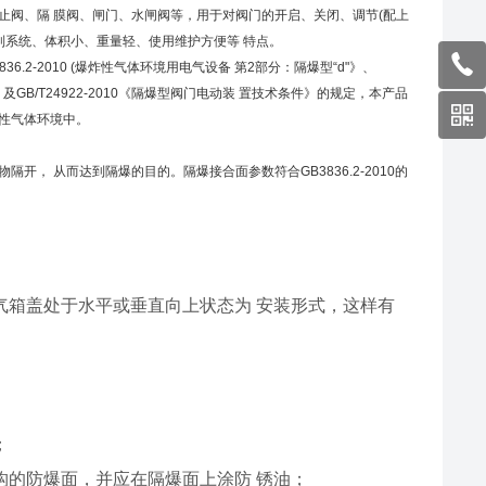
止阀、隔 膜阀、闸门、水闸阀等，用于对阀门的开启、关闭、调节(配上
制系统、体积小、重量轻、使用维护方便等 特点。
36.2-2010 (爆炸性气体环境用电气设备 第2部分：隔爆型“d"》、
:1990)》及GB/T24922-2010《隔爆型阀门电动装 置技术条件》的规定，本产品
性气体环境中。
， 从而达到隔爆的目的。隔爆接合面参数符合GB3836.2-2010的
气箱盖处于水平或垂直向上状态为 安装形式，这样有
；
构的防爆面，并应在隔爆面上涂防 锈油；