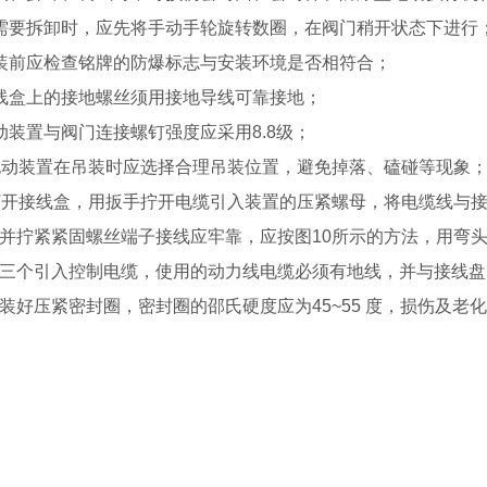
需要拆卸时，应先将手动手轮旋转数圈，在阀门稍开状态下进行
装前应检查铭牌的防爆标志与安装环境是否相符合；
线盒上的接地螺丝须用接地导线可靠接地；
动装置与阀门连接螺钉强度应采用8.8级；
电动装置在吊装时应选择合理吊装位置，避免掉落、磕碰等现象
打开接线盒，用扳手拧开电缆引入装置的压紧螺母，将电缆线与接
并拧紧紧固螺丝端子接线应牢靠，应按图10所示的方法，用弯头
三个引入控制电缆，使用的动力线电缆必须有地线，并与接线盘
装好压紧密封圈，密封圈的邵氏硬度应为45~55 度，损伤及老