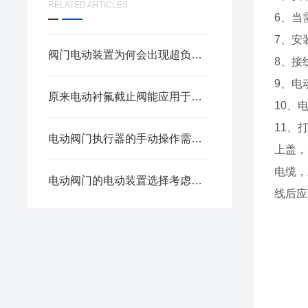
RELATED ARTICLES
6、当
7、安
阀门电动装置为何会出现超负荷现象？保护方式有哪些？
8、接
9、电
原来电动衬氟截止阀能应用于如此之多的领域
10、
11、
电动阀门执行器的手动操作需要注意哪些
上盖，
电缆，
电动阀门的电动装置选择考虑因素
线后应