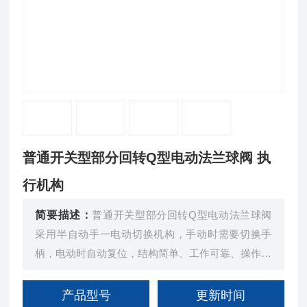
普通开关型部分回转Q型电动法兰球阀 执
行机构
简要描述：
普通开关型部分回转Q型电动法兰球阀
采用半自动手一电动切换机构，手动时需要切换手
柄，电动时自动复位，结构简单、工作可靠、操作轻
便。在断电情况下依然可以用手动功能来完成阀门的
开启、关闭或调节。
产品型号
更新时间