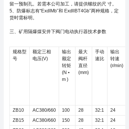
留一预制孔。若需本公司加工，请提供螺纹的尺 寸。
5、
防爆标志有
“ExdIMb"
和
ExdllBT4Gb"
两种规格，定
货时需标明。
三、
矿用隔爆煤安井下阀门电动执行器
技术参数
规格型
额定三相
输出
最大
手动
输出
号
电压(V)
额定
阀杆
速比
转速
转矩
直径
(r/min)
(N •
(mm)
m )
ZB10
AC380/660
100
28
32:1
24
ZB15
AC380/660
150
28
32:1
24