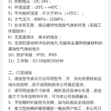
3）控制电压：DC 24V；
4）环境温度：-20℃～+40℃；
5）平均相对湿度：不大于95％（+25℃）；
6）大气压力：80kPa～110kPa；
7）在含有瓦斯、煤尘爆炸性危险气体的环境（采掘工
作面除外）；
8）无直接滴水、淋水的场合；
9）无强烈震动和冲击的地方,无破坏金属和绝缘材料的
腐蚀性气体的地方
10）防护等级：IP55、IP65
11）工作制：S2-10短时10分钟
二、
订货须知
1、
请按型号表示方法写明型号，开、关向所需转矩必
须分别说明，若不说明则按本公司规定提供。
2、
请写明连接尺寸标准，阀杆直径及伸出长度，若连
接尺寸与本说明书不符，可与本公司协商解决。
3、
手轮顺时针旋转为关阀，如与此相反必须说明。
4、
推力型的阀杆螺母螺纹一般由用户加工，本公司只