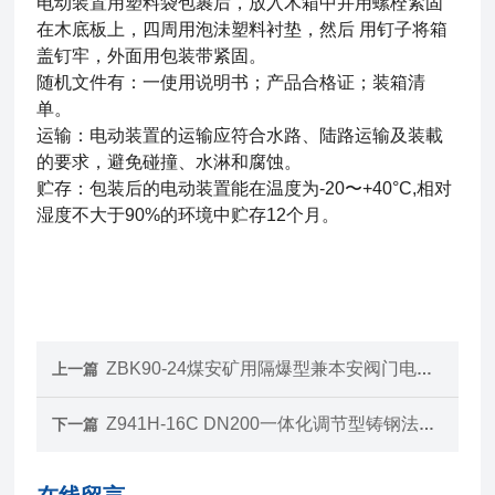
电动装置用塑料袋包裹后，放入木箱中并用螺栓紧固
在木底板上，四周用泡沬塑料衬垫，然后
用钉子将箱
盖钉牢，外面用包装带紧固。
随机文件有：一使用说明书；产品合格证；装箱清
单。
运输：电动装置的运输应符合水路、陆路运输及装載
的要求，避免碰撞、水淋和腐蚀。
贮存：包装后的电动装置能在温度为-20〜+40°C,相对
湿度不大于90%的环境中贮存12个月。
ZBK90-24煤安矿用隔爆型兼本安阀门电动装置
上一篇
Z941H-16C DN200一体化调节型铸钢法兰电动闸阀
下一篇