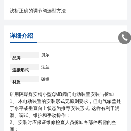
浅析正确的调节阀选型方法
详细介绍
贝尔
品牌
法兰
连接形式
碳钢
材质
矿用隔爆煤安精小型QMB阀门电动装置
安装与拆卸
1
、
本电动装置的安装形式无原则要求，但电气箱盖处
于水平或垂直向上状态为推荐安装形式
, 这样有利于润
滑、调试、维护和手动操作；
2
、
安装时应保证维修检查人员拆卸各部件所需的空
间；