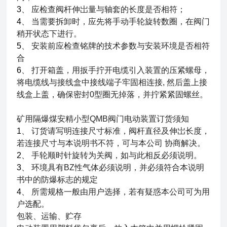
3
、
应检查阀杆伸岀量与轴套的长度是否相符；
4
、
当需要拆卸时，应先将手动手轮旋转数圈，在阀门
稍开状态下进行。
5
、
安装前应检查铭牌的技术参数与安装环境是否相符
合
6
、
打开箱盖，用扳手拧开电缆引入装置的压紧螺母，
将电缆线与接线盒中接线端子牢固相连接
, 然后盖上接
线盒上盖，确保密封0
型圈无掉落，并拧紧紧固螺丝。
矿用隔爆煤安精小型QMB阀门电动装置
订货须知
1
、
订货请写明连接尺寸标准，阀杆直径及伸岀长度，
若连接尺寸与本说明书不符，可与本公司
协商解决。
2
、
手轮顺时针旋转为关阀，如与此相反必须说明。
3
、
环境具有BZ性气体必须说明，并必须符合本说明
书中的防爆标志的规定
4
、
所需规格一般由用户选择，若有疑惑本公司可为用
户选配。
包装、运输、贮存