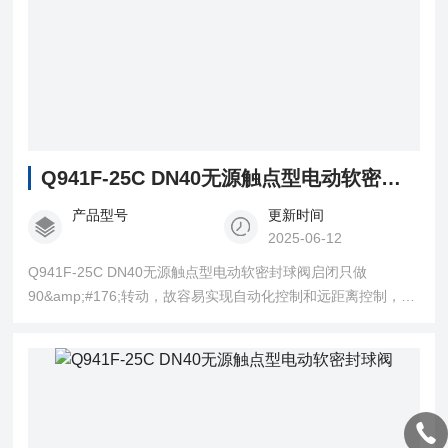
Q941F-25C DN40无源触点型电动软密封球阀
产品型号
更新时间
2025-06-12
Q941F-25C DN40无源触点型电动软密封球阀启闭只做
90&amp;#176;转动，故容易实现自动化控制和远距离控制，球
阀可配置气动装置、电动装置、液动装置、气液联动装置或电
液联动装置。 球阀通道平整光滑，不易沉积介质，可以进行管
线通球。密封性能好。球阀阀座密封圈一般采用聚四氟乙烯等
弹性材料制造，易于保证密封，而且球阀的密封力随着介质压
力的增加而增大。开关迅速、方便，只要阀杆转动
90&amp;#176;。