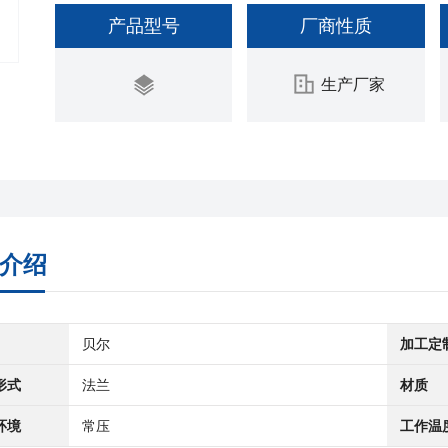
产品型号
厂商性质
生产厂家
介绍
贝尔
加工定
形式
法兰
材质
环境
常压
工作温