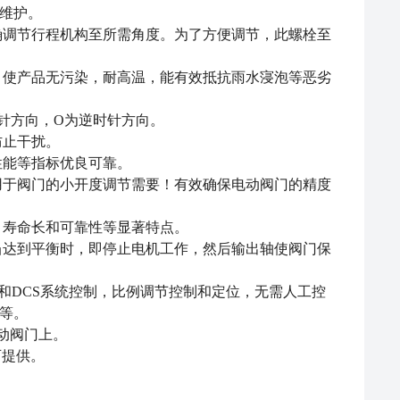
或维护。
精确调节行程机构至所需角度。为了方便调节，此螺栓至
强，使产品无污染，耐高温，能有效抵抗雨水寖泡等恶劣
时针方向，O为逆时针方向。
防止干扰。
性能等指标优良可靠。
适用于阀门的小开度调节需要！有效确保电动阀门的精度
、寿命长和可靠性等显著特点。
，当达到平衡时，即停止电机工作，然后输出轴使阀门保
PLC和DCS系统控制，比例调节控制和定位，无需人工控
等。
手动阀门上。
源可提供。