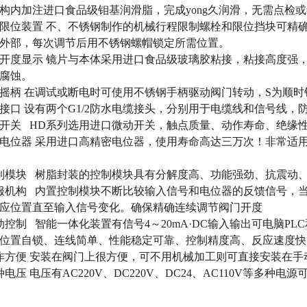
构内加注进口食品级钼基润滑脂，完成yong久润滑，无需点检
机械限位装置 不、不锈钢制作的机械行程限制螺栓和限位挡块可
外部，每次调节后用不锈钢螺帽锁定所需位置。
阀门开度显示 镜片与本体采用进口食品级玻璃胶粘接，粘接高度
腐蚀。
人工摇柄 在调试或断电时可使用不锈钢手柄驱动阀门转动，S为顺
电缆接口 设有两个G1/2防水电缆接头，分别用于电缆线和信号线，
微动开关 HD系列选用进口微动开关，触点质量、动作寿命、绝缘
精密电位器 采用进口高精密电位器，使用寿命高达三万次！非常
 控制模块 树脂封装的控制模块具有分解度高、功能强劲、抗震动
 司服机构 内置控制模块不断比较输入信号和电位器的反馈信号
应位置直至输入信号变化。确保精确连续调节阀门开度
 自动控制 智能一体化装置有信号4～20mA·DC输入输出可电脑
位置自锁、连线简单、性能稳定可靠、控制精度高、反应速度快
 操作方便 安装在阀门上很方便，可不用机械加工则可直接安装在
多种电压 电压有AC220V、DC220V、DC24、AC110V等多种电