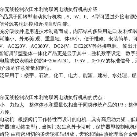
尔无线控制农田水利物联网电动执行机构
介绍：
产品属于回转型电动执行机构，S、W、P、A型可通过外接电源
等信号源实现远控和近控自动功能。
充分吸收并运用进技术制造而成，内部结构多采用进口 材料组
耗能小、外形美 观、重量轻、体积小、便于维修、安装简单、可手
0V、AC220V、AC380V、DC24V、DC220V等外接电源。 输
智能调节型整体一体化产品更是显于其中，整机数字设定、数字
电脑或仪表输出的的4~20mADC、 1~5V 、0~10V的标
和介质的任意流量和定位。
泛应用于：楼宇、石油、化工、电力、能源、建材、水处理、船
尔无线控制农田水利物联网电动执行机构
的优点：
体积小，力矩大 整体体积和重量仅相当于同类传统产品的1/3；
方便。
强劲电动机 根据阀门工作特性而设计的电机，具有高启动力矩，
护器(自动恢复型)，当阀门发生意外卡堵时，保护器即控制电机
精密齿轮 由精密相切的多齿轮和轴组成，齿轮和轴由热处理高合