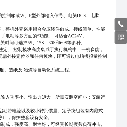
的控制箱或W、P型外部输入信号、电脑DCS、电脑
装，整机外壳采用铝合金压铸件做成。接线简单、性能
电动等多方面的*功能。 可适合AC24V、
出开关时间可选择5S、15S、30S和60S等多种。
整定、 控制模块高度集成于执行机构中、一机多能，
准信号，无需外接定位器和任何模块，即可通过电脑模拟量控制
舶、造纸及 冶炼等自动化系统工程。
整体输入功率小、输出力矩大，所需安装空间小；安装运
低启动带电流以及较小转到惯量。定子绕组装有内藏式
停止，保护整套设备安全。
金钢制成，强度高、耐性好，可经受长期疲劳负荷冲击。