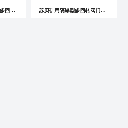
ZB180苏贝智能调节型多回转阀门电动装置 执行机构
苏贝矿用隔爆型多回转阀门电动执行机构