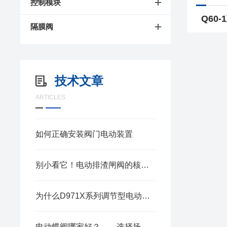
控制模块
隔膜阀
技术文章
ARTICLES
如何正确安装阀门电动装置
别小看它！电动排渣闸阀的核心作用，直接决定排渣效率的“天花板”
为什么D971X系列调节型电动蝶阀备受青睐？扬州贝尔为您深度解读
电动蝶阀哪家好？——选择扬州贝尔的六大理由