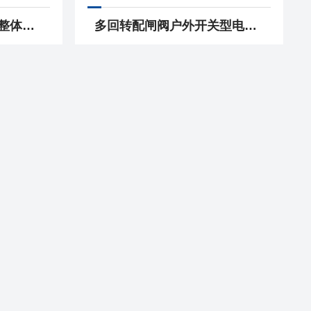
DZW45-24智能一体化整体开关型阀门电动装置 执行机构
多回转配闸阀户外开关型电动执行器 执行机构