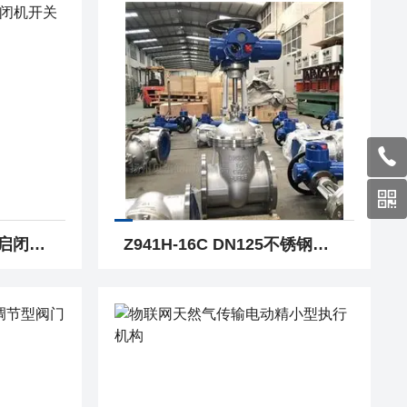
DZW45-24多回转闸门启闭机开关型电动执行机构
Z941H-16C DN125不锈钢智能一体化法兰电动闸阀 闸阀生产