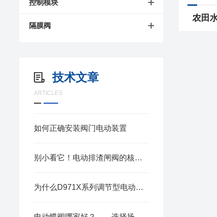
控制模块
隔膜阀
技术文章
ARTICLES
如何正确安装阀门电动装置
别小看它！电动排渣闸阀的核心作用，直接决定排渣效率的“天花板”
为什么D971X系列调节型电动蝶阀备受青睐？扬州贝尔为您深度解读
电动蝶阀哪家好？——选择扬州贝尔的六大理由